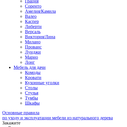
Грация
Соренто
Амелия/Камила
Валео
Каспер
Либерти
Версаль
Виктория/Лина
Милано
Прованс
Луиджи
Марио
Лонг
Мебель для дачи
Комоды
Кровати
Кухонные уголки
Столы
Стулья
Тумбы
Шкафы
Основные правила
по уходу и эксплуатации мебели из натурального дерева
Закажите