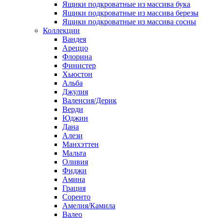
Ящики подкроватные из массива бука
Ящики подкроватные из массива березы
Ящики подкроватные из массива сосны
Коллекции
Вандея
Ареццо
Флорина
Финистер
Хьюстон
Альба
Джулия
Валенсия/Дерик
Верди
Юджин
Дана
Алези
Манхэттен
Мальта
Оливия
Фиджи
Амина
Грация
Соренто
Амелия/Камила
Валео