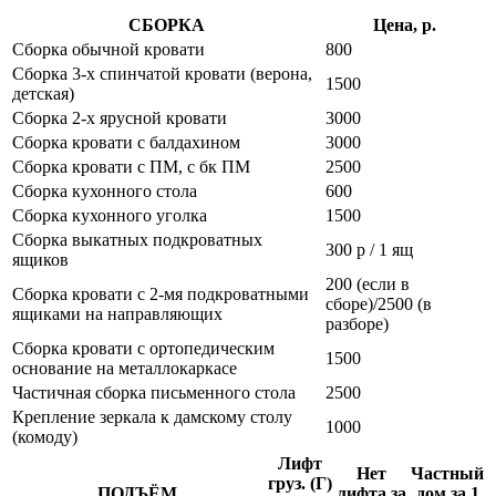
СБОРКА
Цена, р.
Сборка обычной кровати
800
Сборка 3-х спинчатой кровати (верона,
1500
детская)
Сборка 2-х ярусной кровати
3000
Сборка кровати с балдахином
3000
Сборка кровати с ПМ, с бк ПМ
2500
Сборка кухонного стола
600
Сборка кухонного уголка
1500
Сборка выкатных подкроватных
300 р / 1 ящ
ящиков
200 (если в
Сборка кровати с 2-мя подкроватными
сборе)/2500 (в
ящиками на направляющих
разборе)
Сборка кровати с ортопедическим
1500
основание на металлокаркасе
Частичная сборка письменного стола
2500
Крепление зеркала к дамскому столу
1000
(комоду)
Лифт
Нет
Частный
груз. (Г)
ПОДЪЁМ
лифта,за
дом,за 1