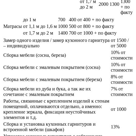
от 1,7 м
1300
2000
1300
до 2 м
+ по
факту
до 1 м
700
400
от 400 + по факту
Матрасы
от 1,1 м до 1,6 м
1000
500
от 800 + по факту
от 1,7 м до 2 м
1400
700
от 1000 + по факту
Замер одного изделия / замер кухонного гарнитура
от 1500 /
– индивидуально
от 5000
10% от
Сборка мебели (сосна, береза)
стоимости
10% от
Сборка мебели с эмалевым покрытием (сосна)
стоимости
8% от
Сборка мебели с эмалевым покрытием (береза)
стоимости
Сборка мебели из дуба и бука, а так же их
7% от
сочетание с эмалевым покрытием
стоимости
Работы, связанные с креплением изделий к стенам
помещений, оплачиваются отдельно, а именно:
от 1000
крепление зеркала, фиксация неустойчивых
элементов и т.д.
Сборка и установка кухонных гарнитуров и
13%
встроенной мебели (шкафов)