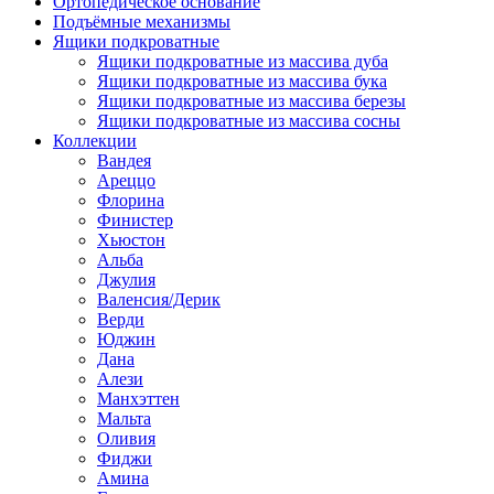
Ортопедическое основание
Подъёмные механизмы
Ящики подкроватные
Ящики подкроватные из массива дуба
Ящики подкроватные из массива бука
Ящики подкроватные из массива березы
Ящики подкроватные из массива сосны
Коллекции
Вандея
Ареццо
Флорина
Финистер
Хьюстон
Альба
Джулия
Валенсия/Дерик
Верди
Юджин
Дана
Алези
Манхэттен
Мальта
Оливия
Фиджи
Амина