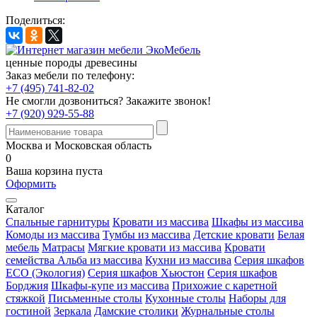
Поделиться:
ценные породы древесины
Заказ мебели по телефону:
+7 (495) 741-82-02
Не смогли дозвониться?
Закажите звонок!
+7 (920) 929-55-88
Москва и Московская область
0
Ваша корзина пуста
Оформить
Каталог
Спальные гарнитуры
Кровати из массива
Шкафы из массива
Комоды из массива
Тумбы из массива
Детские кровати
Белая
мебель
Матрасы
Мягкие кровати из массива
Кровати
семейства Альба из массива
Кухни из массива
Серия шкафов
ECO (Экология)
Серия шкафов Хьюстон
Серия шкафов
Борджия
Шкафы-купе из массива
Прихожие с каретной
стяжкой
Письменные столы
Кухонные столы
Наборы для
гостиной
Зеркала
Дамские столики
Журнальные столы