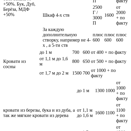
П
факту
+50%. Бук, Дуб,
2500
от
Берёза, МДФ
Г /
2000
+50%
Шкаф 4-х ств
1600
3000
+ по
П
факту
За каждую
дополнительную
плюс
плюс
плюс
створку, например не 4-
600
600
600
х , а 5-ти ств
до 1 м
700
600
от 400 + по факту
от 1,1 м до 1,6
Кровати из
800
650
от 500 + по факту
м
сосны
от 1000 + по
от 1,7 м до 2 м
1500
700
факту
от
1000
до 1 м
1300
1000
+ по
факту
от
кровати из березы, бука и из дуба, а
от 1,1 м
1100
1600
1100
так же мягкие кровати из дерева
до 1,6 м
+ по
факту
от