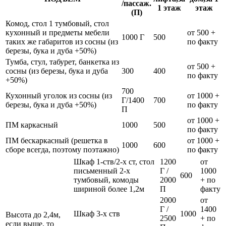
/пассаж.
1 этаж
этаж
(П)
Комод, стол 1 тумбовый, стол
кухонный и предметы мебели
от 500 +
1000 Г
500
таких же габаритов из сосны (из
по факту
березы, бука и дуба +50%)
Тумба, стул, табурет, банкетка из
от 500 +
сосны (из березы, бука и дуба
300
400
по факту
+50%)
700
Кухонный уголок из сосны (из
от 1000 +
Г/1400
700
березы, бука и дуба +50%)
по факту
П
от 1000 +
ПМ каркасный
1000
500
по факту
ПМ бескаркасный (решетка в
от 1000 +
1000
600
сборе всегда, поэтому поэтажно)
по факту
Шкаф 1-ств/2-х ст, стол
1200
от
письменный 2-х
Г /
1000
600
тумбовый, комоды
2000
+ по
шириной более 1,2м
П
факту
2000
от
Г /
1400
Шкаф 3-х ств
1000
Высота до 2,4м,
2500
+ по
если выше, то