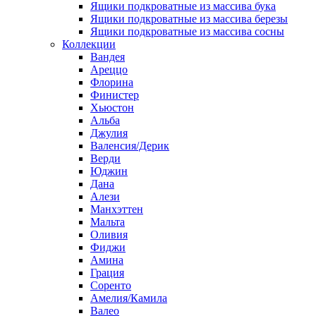
Ящики подкроватные из массива бука
Ящики подкроватные из массива березы
Ящики подкроватные из массива сосны
Коллекции
Вандея
Ареццо
Флорина
Финистер
Хьюстон
Альба
Джулия
Валенсия/Дерик
Верди
Юджин
Дана
Алези
Манхэттен
Мальта
Оливия
Фиджи
Амина
Грация
Соренто
Амелия/Камила
Валео