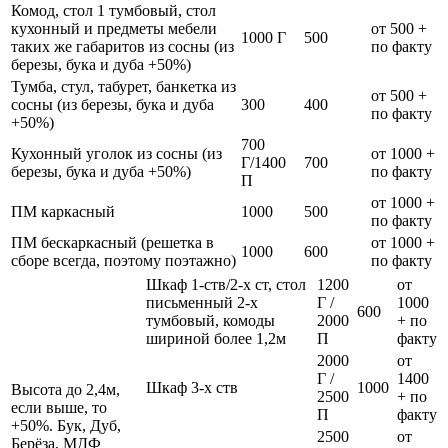
Комод, стол 1 тумбовый, стол
кухонный и предметы мебели
от 500 +
1000 Г
500
таких же габаритов из сосны (из
по факту
березы, бука и дуба +50%)
Тумба, стул, табурет, банкетка из
от 500 +
сосны (из березы, бука и дуба
300
400
по факту
+50%)
700
Кухонный уголок из сосны (из
от 1000 +
Г/1400
700
березы, бука и дуба +50%)
по факту
П
от 1000 +
ПМ каркасный
1000
500
по факту
ПМ бескаркасный (решетка в
от 1000 +
1000
600
сборе всегда, поэтому поэтажно)
по факту
Шкаф 1-ств/2-х ст, стол
1200
от
письменный 2-х
Г /
1000
600
тумбовый, комоды
2000
+ по
шириной более 1,2м
П
факту
2000
от
Г /
1400
Шкаф 3-х ств
1000
Высота до 2,4м,
2500
+ по
если выше, то
П
факту
+50%. Бук, Дуб,
2500
от
Берёза, МДФ