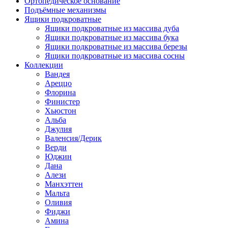
Ортопедическое основание
Подъёмные механизмы
Ящики подкроватные
Ящики подкроватные из массива дуба
Ящики подкроватные из массива бука
Ящики подкроватные из массива березы
Ящики подкроватные из массива сосны
Коллекции
Вандея
Ареццо
Флорина
Финистер
Хьюстон
Альба
Джулия
Валенсия/Дерик
Верди
Юджин
Дана
Алези
Манхэттен
Мальта
Оливия
Фиджи
Амина