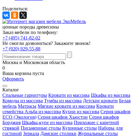
Поделиться:
ценные породы древесины
Заказ мебели по телефону:
+7 (495) 741-82-02
Не смогли дозвониться?
Закажите звонок!
+7 (920) 929-55-88
Москва и Московская область
0
Ваша корзина пуста
Оформить
Каталог
Спальные гарнитуры
Кровати из массива
Шкафы из массива
Комоды из массива
Тумбы из массива
Детские кровати
Белая
мебель
Матрасы
Мягкие кровати из массива
Кровати
семейства Альба из массива
Кухни из массива
Серия шкафов
ECO (Экология)
Серия шкафов Хьюстон
Серия шкафов
Борджия
Шкафы-купе из массива
Прихожие с каретной
стяжкой
Письменные столы
Кухонные столы
Наборы для
гостиной
Зеркала
Дамские столики
Журнальные столы