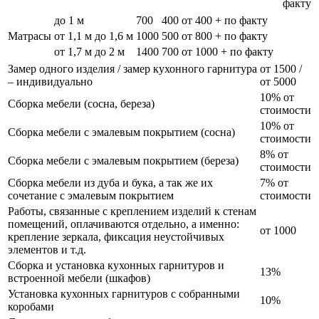
факту
до 1 м
700
400
от 400 + по факту
Матрасы
от 1,1 м до 1,6 м
1000
500
от 800 + по факту
от 1,7 м до 2 м
1400
700
от 1000 + по факту
Замер одного изделия / замер кухонного гарнитура
от 1500 /
– индивидуально
от 5000
10% от
Сборка мебели (сосна, береза)
стоимости
10% от
Сборка мебели с эмалевым покрытием (сосна)
стоимости
8% от
Сборка мебели с эмалевым покрытием (береза)
стоимости
Сборка мебели из дуба и бука, а так же их
7% от
сочетание с эмалевым покрытием
стоимости
Работы, связанные с креплением изделий к стенам
помещений, оплачиваются отдельно, а именно:
от 1000
крепление зеркала, фиксация неустойчивых
элементов и т.д.
Сборка и установка кухонных гарнитуров и
13%
встроенной мебели (шкафов)
Установка кухонных гарнитуров с собранными
10%
коробами