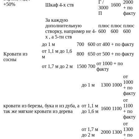
Г /
2000
+50%
Шкаф 4-х ств
1600
3000
+ по
П
факту
За каждую
дополнительную
плюс
плюс
плюс
створку, например не 4-
600
600
600
х , а 5-ти ств
до 1 м
700
600
от 400 + по факту
от 1,1 м до 1,6
Кровати из
800
650
от 500 + по факту
м
сосны
от 1000 + по
от 1,7 м до 2 м
1500
700
факту
от
1000
до 1 м
1300
1000
+ по
факту
от
кровати из березы, бука и из дуба, а
от 1,1 м
1100
1600
1100
так же мягкие кровати из дерева
до 1,6 м
+ по
факту
от
от 1,7 м
1300
2000
1300
до 2 м
+ по