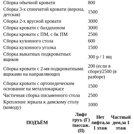
Сборка обычной кровати
800
Сборка 3-х спинчатой кровати (верона,
1500
детская)
Сборка 2-х ярусной кровати
3000
Сборка кровати с балдахином
3000
Сборка кровати с ПМ, с бк ПМ
2500
Сборка кухонного стола
600
Сборка кухонного уголка
1500
Сборка выкатных подкроватных
300 р / 1 ящ
ящиков
200 (если в
Сборка кровати с 2-мя подкроватными
сборе)/2500 (в
ящиками на направляющих
разборе)
Сборка кровати с ортопедическим
1500
основание на металлокаркасе
Частичная сборка письменного стола
2500
Крепление зеркала к дамскому столу
1000
(комоду)
Лифт
Нет
Частный
груз. (Г)
ПОДЪЁМ
лифта,за
дом,за 1
/пассаж.
1 этаж
этаж
(П)