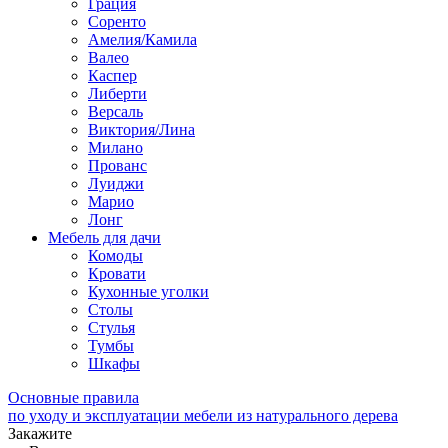
Грация
Соренто
Амелия/Камила
Валео
Каспер
Либерти
Версаль
Виктория/Лина
Милано
Прованс
Луиджи
Марио
Лонг
Мебель для дачи
Комоды
Кровати
Кухонные уголки
Столы
Стулья
Тумбы
Шкафы
Основные правила
по уходу и эксплуатации мебели из натурального дерева
Закажите