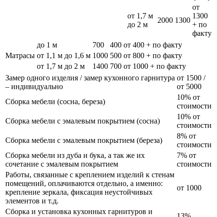
от
от 1,7 м
1300
2000
1300
до 2 м
+ по
факту
до 1 м
700
400
от 400 + по факту
Матрасы
от 1,1 м до 1,6 м
1000
500
от 800 + по факту
от 1,7 м до 2 м
1400
700
от 1000 + по факту
Замер одного изделия / замер кухонного гарнитура
от 1500 /
– индивидуально
от 5000
10% от
Сборка мебели (сосна, береза)
стоимости
10% от
Сборка мебели с эмалевым покрытием (сосна)
стоимости
8% от
Сборка мебели с эмалевым покрытием (береза)
стоимости
Сборка мебели из дуба и бука, а так же их
7% от
сочетание с эмалевым покрытием
стоимости
Работы, связанные с креплением изделий к стенам
помещений, оплачиваются отдельно, а именно:
от 1000
крепление зеркала, фиксация неустойчивых
элементов и т.д.
Сборка и установка кухонных гарнитуров и
13%