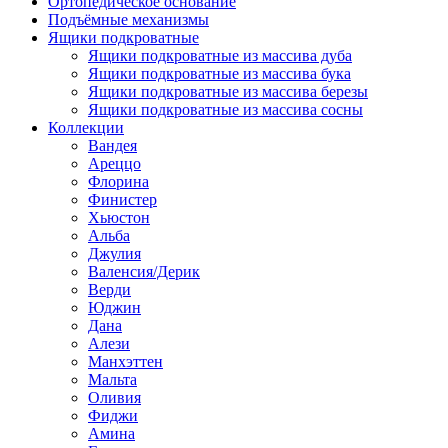
Ортопедическое основание
Подъёмные механизмы
Ящики подкроватные
Ящики подкроватные из массива дуба
Ящики подкроватные из массива бука
Ящики подкроватные из массива березы
Ящики подкроватные из массива сосны
Коллекции
Вандея
Ареццо
Флорина
Финистер
Хьюстон
Альба
Джулия
Валенсия/Дерик
Верди
Юджин
Дана
Алези
Манхэттен
Мальта
Оливия
Фиджи
Амина