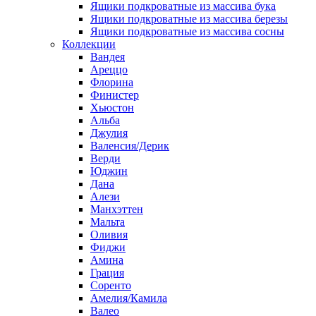
Ящики подкроватные из массива бука
Ящики подкроватные из массива березы
Ящики подкроватные из массива сосны
Коллекции
Вандея
Ареццо
Флорина
Финистер
Хьюстон
Альба
Джулия
Валенсия/Дерик
Верди
Юджин
Дана
Алези
Манхэттен
Мальта
Оливия
Фиджи
Амина
Грация
Соренто
Амелия/Камила
Валео