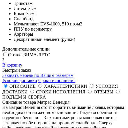
Трикотаж
Латекс
3 см
Кокос
3 см
Спанбонд
Мультипакет EVS-1000, 510 пр./м2
ППУ по периметру
Аэраторы
Декоративный элемент (ручки)
Дополнительные опции
Стежка ЗИМА-ЛЕТО
?
В корзину
Быстрый заказ
Заказать мебель по Вашим размерам
Условия доставки
Сроки исполнения
ОПИСАНИЕ
ХАРАКТЕРИСТИКИ
УСЛОВИЯ
ДОСТАВКИ
СРОКИ ИСПОЛНЕНИЯ
ОТЗЫВЫ
ПОДЪЕМ И СБОРКА
Описание товара Матрас Венеция
На матрас Венеция стоит обратить внимание людям, которым
необходим сон на жестком основании. Такую особенность
изделию обеспечила 3-ех сантиметровая кокосовая плита,
лежащая по обе стороны на прочном спанбонде. Сверху
койры расположена такой же толщины прослойка из