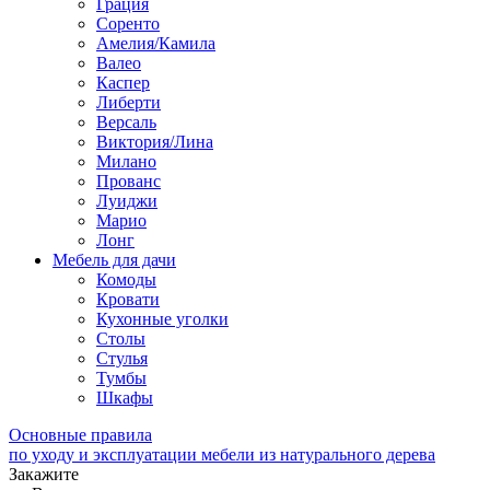
Грация
Соренто
Амелия/Камила
Валео
Каспер
Либерти
Версаль
Виктория/Лина
Милано
Прованс
Луиджи
Марио
Лонг
Мебель для дачи
Комоды
Кровати
Кухонные уголки
Столы
Стулья
Тумбы
Шкафы
Основные правила
по уходу и эксплуатации мебели из натурального дерева
Закажите