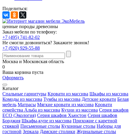
Поделиться:
ценные породы древесины
Заказ мебели по телефону:
+7 (495) 741-82-02
Не смогли дозвониться?
Закажите звонок!
+7 (920) 929-55-88
Москва и Московская область
0
Ваша корзина пуста
Оформить
Каталог
Спальные гарнитуры
Кровати из массива
Шкафы из массива
Комоды из массива
Тумбы из массива
Детские кровати
Белая
мебель
Матрасы
Мягкие кровати из массива
Кровати
семейства Альба из массива
Кухни из массива
Серия шкафов
ECO (Экология)
Серия шкафов Хьюстон
Серия шкафов
Борджия
Шкафы-купе из массива
Прихожие с каретной
стяжкой
Письменные столы
Кухонные столы
Наборы для
гостиной
Зеркала
Дамские столики
Журнальные столы