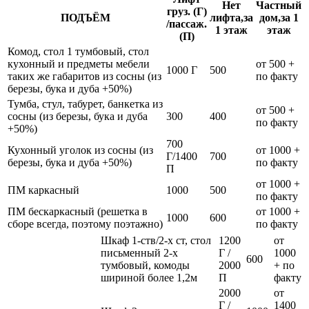
Нет
Частный
груз. (Г)
ПОДЪЁМ
лифта,за
дом,за 1
/пассаж.
1 этаж
этаж
(П)
Комод, стол 1 тумбовый, стол
кухонный и предметы мебели
от 500 +
1000 Г
500
таких же габаритов из сосны (из
по факту
березы, бука и дуба +50%)
Тумба, стул, табурет, банкетка из
от 500 +
сосны (из березы, бука и дуба
300
400
по факту
+50%)
700
Кухонный уголок из сосны (из
от 1000 +
Г/1400
700
березы, бука и дуба +50%)
по факту
П
от 1000 +
ПМ каркасный
1000
500
по факту
ПМ бескаркасный (решетка в
от 1000 +
1000
600
сборе всегда, поэтому поэтажно)
по факту
Шкаф 1-ств/2-х ст, стол
1200
от
письменный 2-х
Г /
1000
600
тумбовый, комоды
2000
+ по
шириной более 1,2м
П
факту
2000
от
Г /
1400