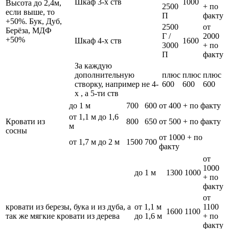
Шкаф 3-х ств
1000
Высота до 2,4м,
2500
+ по
если выше, то
П
факту
+50%. Бук, Дуб,
2500
от
Берёза, МДФ
Г /
2000
+50%
Шкаф 4-х ств
1600
3000
+ по
П
факту
За каждую
дополнительную
плюс
плюс
плюс
створку, например не 4-
600
600
600
х , а 5-ти ств
до 1 м
700
600
от 400 + по факту
от 1,1 м до 1,6
Кровати из
800
650
от 500 + по факту
м
сосны
от 1000 + по
от 1,7 м до 2 м
1500
700
факту
от
1000
до 1 м
1300
1000
+ по
факту
от
кровати из березы, бука и из дуба, а
от 1,1 м
1100
1600
1100
так же мягкие кровати из дерева
до 1,6 м
+ по
факту