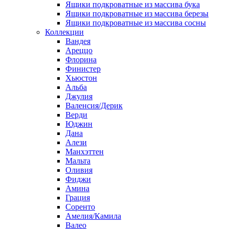
Ящики подкроватные из массива бука
Ящики подкроватные из массива березы
Ящики подкроватные из массива сосны
Коллекции
Вандея
Ареццо
Флорина
Финистер
Хьюстон
Альба
Джулия
Валенсия/Дерик
Верди
Юджин
Дана
Алези
Манхэттен
Мальта
Оливия
Фиджи
Амина
Грация
Соренто
Амелия/Камила
Валео