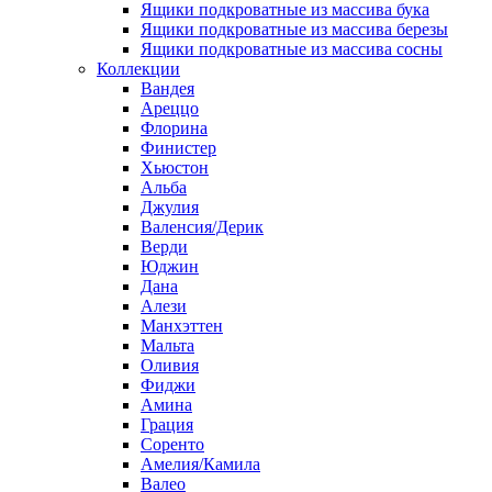
Ящики подкроватные из массива бука
Ящики подкроватные из массива березы
Ящики подкроватные из массива сосны
Коллекции
Вандея
Ареццо
Флорина
Финистер
Хьюстон
Альба
Джулия
Валенсия/Дерик
Верди
Юджин
Дана
Алези
Манхэттен
Мальта
Оливия
Фиджи
Амина
Грация
Соренто
Амелия/Камила
Валео