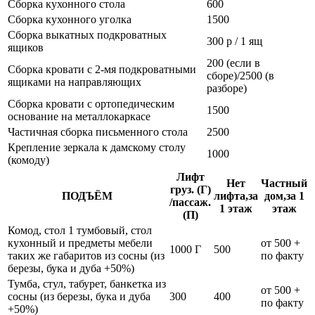
Сборка кухонного стола
600
Сборка кухонного уголка
1500
Сборка выкатных подкроватных
300 р / 1 ящ
ящиков
200 (если в
Сборка кровати с 2-мя подкроватными
сборе)/2500 (в
ящиками на направляющих
разборе)
Сборка кровати с ортопедическим
1500
основание на металлокаркасе
Частичная сборка письменного стола
2500
Крепление зеркала к дамскому столу
1000
(комоду)
Лифт
Нет
Частный
груз. (Г)
ПОДЪЁМ
лифта,за
дом,за 1
/пассаж.
1 этаж
этаж
(П)
Комод, стол 1 тумбовый, стол
кухонный и предметы мебели
от 500 +
1000 Г
500
таких же габаритов из сосны (из
по факту
березы, бука и дуба +50%)
Тумба, стул, табурет, банкетка из
от 500 +
сосны (из березы, бука и дуба
300
400
по факту
+50%)