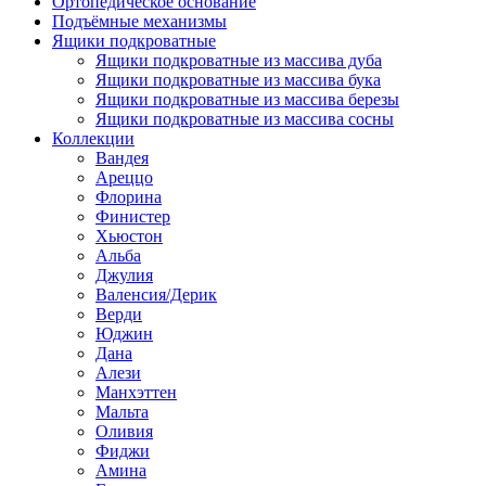
Ортопедическое основание
Подъёмные механизмы
Ящики подкроватные
Ящики подкроватные из массива дуба
Ящики подкроватные из массива бука
Ящики подкроватные из массива березы
Ящики подкроватные из массива сосны
Коллекции
Вандея
Ареццо
Флорина
Финистер
Хьюстон
Альба
Джулия
Валенсия/Дерик
Верди
Юджин
Дана
Алези
Манхэттен
Мальта
Оливия
Фиджи
Амина