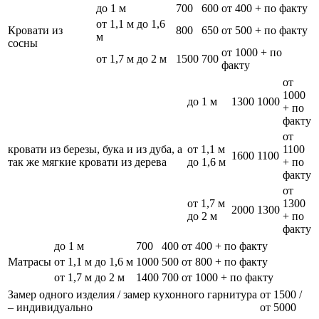
до 1 м
700
600
от 400 + по факту
от 1,1 м до 1,6
Кровати из
800
650
от 500 + по факту
м
сосны
от 1000 + по
от 1,7 м до 2 м
1500
700
факту
от
1000
до 1 м
1300
1000
+ по
факту
от
кровати из березы, бука и из дуба, а
от 1,1 м
1100
1600
1100
так же мягкие кровати из дерева
до 1,6 м
+ по
факту
от
от 1,7 м
1300
2000
1300
до 2 м
+ по
факту
до 1 м
700
400
от 400 + по факту
Матрасы
от 1,1 м до 1,6 м
1000
500
от 800 + по факту
от 1,7 м до 2 м
1400
700
от 1000 + по факту
Замер одного изделия / замер кухонного гарнитура
от 1500 /
– индивидуально
от 5000