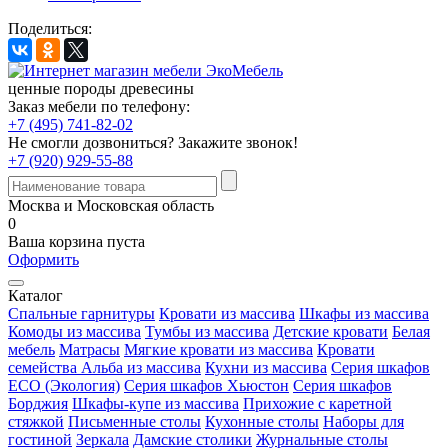
Поделиться:
ценные породы древесины
Заказ мебели по телефону:
+7 (495) 741-82-02
Не смогли дозвониться?
Закажите звонок!
+7 (920) 929-55-88
Москва и Московская область
0
Ваша корзина пуста
Оформить
Каталог
Спальные гарнитуры
Кровати из массива
Шкафы из массива
Комоды из массива
Тумбы из массива
Детские кровати
Белая
мебель
Матрасы
Мягкие кровати из массива
Кровати
семейства Альба из массива
Кухни из массива
Серия шкафов
ECO (Экология)
Серия шкафов Хьюстон
Серия шкафов
Борджия
Шкафы-купе из массива
Прихожие с каретной
стяжкой
Письменные столы
Кухонные столы
Наборы для
гостиной
Зеркала
Дамские столики
Журнальные столы