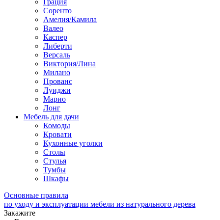
Грация
Соренто
Амелия/Камила
Валео
Каспер
Либерти
Версаль
Виктория/Лина
Милано
Прованс
Луиджи
Марио
Лонг
Мебель для дачи
Комоды
Кровати
Кухонные уголки
Столы
Стулья
Тумбы
Шкафы
Основные правила
по уходу и эксплуатации мебели из натурального дерева
Закажите