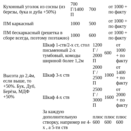
700
Кухонный уголок из сосны (из
от 1000 +
Г/1400
700
березы, бука и дуба +50%)
по факту
П
от 1000 +
ПМ каркасный
1000
500
по факту
ПМ бескаркасный (решетка в
от 1000 +
1000
600
сборе всегда, поэтому поэтажно)
по факту
Шкаф 1-ств/2-х ст, стол
1200
от
письменный 2-х
Г /
1000
600
тумбовый, комоды
2000
+ по
шириной более 1,2м
П
факту
2000
от
Г /
1400
Шкаф 3-х ств
1000
Высота до 2,4м,
2500
+ по
если выше, то
П
факту
+50%. Бук, Дуб,
2500
от
Берёза, МДФ
Г /
2000
+50%
Шкаф 4-х ств
1600
3000
+ по
П
факту
За каждую
дополнительную
плюс
плюс
плюс
створку, например не 4-
600
600
600
х , а 5-ти ств