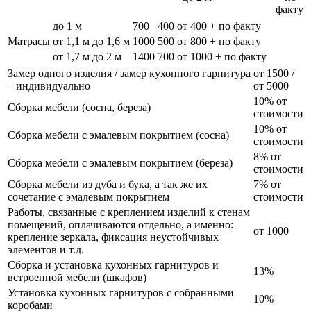
факту
до 1 м
700
400
от 400 + по факту
Матрасы
от 1,1 м до 1,6 м
1000
500
от 800 + по факту
от 1,7 м до 2 м
1400
700
от 1000 + по факту
Замер одного изделия / замер кухонного гарнитура
от 1500 /
– индивидуально
от 5000
10% от
Сборка мебели (сосна, береза)
стоимости
10% от
Сборка мебели с эмалевым покрытием (сосна)
стоимости
8% от
Сборка мебели с эмалевым покрытием (береза)
стоимости
Сборка мебели из дуба и бука, а так же их
7% от
сочетание с эмалевым покрытием
стоимости
Работы, связанные с креплением изделий к стенам
помещений, оплачиваются отдельно, а именно:
от 1000
крепление зеркала, фиксация неустойчивых
элементов и т.д.
Сборка и установка кухонных гарнитуров и
13%
встроенной мебели (шкафов)
Установка кухонных гарнитуров с собранными
10%
коробами