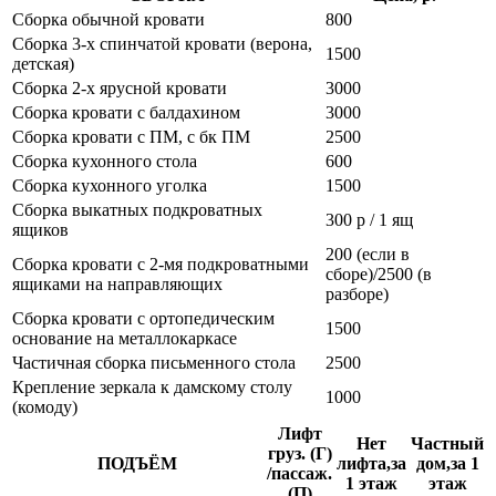
Сборка обычной кровати
800
Сборка 3-х спинчатой кровати (верона,
1500
детская)
Сборка 2-х ярусной кровати
3000
Сборка кровати с балдахином
3000
Сборка кровати с ПМ, с бк ПМ
2500
Сборка кухонного стола
600
Сборка кухонного уголка
1500
Сборка выкатных подкроватных
300 р / 1 ящ
ящиков
200 (если в
Сборка кровати с 2-мя подкроватными
сборе)/2500 (в
ящиками на направляющих
разборе)
Сборка кровати с ортопедическим
1500
основание на металлокаркасе
Частичная сборка письменного стола
2500
Крепление зеркала к дамскому столу
1000
(комоду)
Лифт
Нет
Частный
груз. (Г)
ПОДЪЁМ
лифта,за
дом,за 1
/пассаж.
1 этаж
этаж
(П)