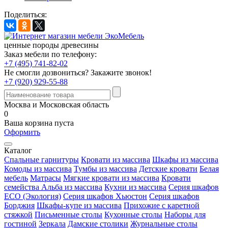
Поделиться:
ценные породы древесины
Заказ мебели по телефону:
+7 (495) 741-82-02
Не смогли дозвониться?
Закажите звонок!
+7 (920) 929-55-88
Москва и Московская область
0
Ваша корзина пуста
Оформить
Каталог
Спальные гарнитуры
Кровати из массива
Шкафы из массива
Комоды из массива
Тумбы из массива
Детские кровати
Белая
мебель
Матрасы
Мягкие кровати из массива
Кровати
семейства Альба из массива
Кухни из массива
Серия шкафов
ECO (Экология)
Серия шкафов Хьюстон
Серия шкафов
Борджия
Шкафы-купе из массива
Прихожие с каретной
стяжкой
Письменные столы
Кухонные столы
Наборы для
гостиной
Зеркала
Дамские столики
Журнальные столы