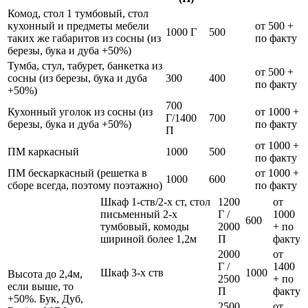
Комод, стол 1 тумбовый, стол
кухонный и предметы мебели
от 500 +
1000 Г
500
таких же габаритов из сосны (из
по факту
березы, бука и дуба +50%)
Тумба, стул, табурет, банкетка из
от 500 +
сосны (из березы, бука и дуба
300
400
по факту
+50%)
700
Кухонный уголок из сосны (из
от 1000 +
Г/1400
700
березы, бука и дуба +50%)
по факту
П
от 1000 +
ПМ каркасный
1000
500
по факту
ПМ бескаркасный (решетка в
от 1000 +
1000
600
сборе всегда, поэтому поэтажно)
по факту
Шкаф 1-ств/2-х ст, стол
1200
от
письменный 2-х
Г /
1000
600
тумбовый, комоды
2000
+ по
шириной более 1,2м
П
факту
2000
от
Г /
1400
Шкаф 3-х ств
1000
Высота до 2,4м,
2500
+ по
если выше, то
П
факту
+50%. Бук, Дуб,
2500
от