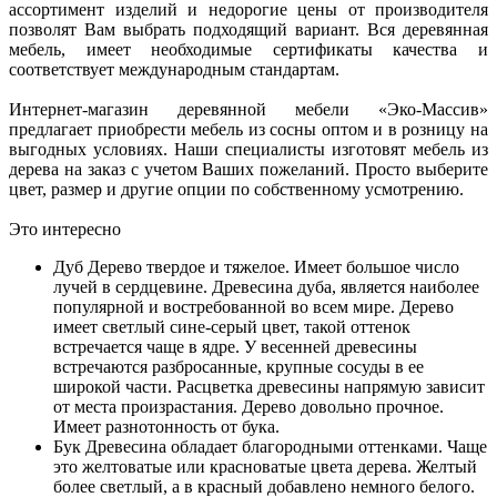
ассортимент изделий и недорогие цены от производителя
позволят Вам выбрать подходящий вариант. Вся деревянная
мебель, имеет необходимые сертификаты качества и
соответствует международным стандартам.
Интернет-магазин деревянной мебели «Эко-Массив»
предлагает приобрести мебель из сосны оптом и в розницу на
выгодных условиях. Наши специалисты изготовят мебель из
дерева на заказ с учетом Ваших пожеланий. Просто выберите
цвет, размер и другие опции по собственному усмотрению.
Это интересно
Дуб
Дерево твердое и тяжелое. Имеет большое число
лучей в сердцевине. Древесина дуба, является наиболее
популярной и востребованной во всем мире. Дерево
имеет светлый сине-серый цвет, такой оттенок
встречается чаще в ядре. У весенней древесины
встречаются разбросанные, крупные сосуды в ее
широкой части. Расцветка древесины напрямую зависит
от места произрастания. Дерево довольно прочное.
Имеет разнотонность от бука.
Бук
Древесина обладает благородными оттенками. Чаще
это желтоватые или красноватые цвета дерева. Желтый
более светлый, а в красный добавлено немного белого.