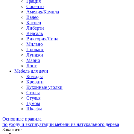
Грация
Соренто
Амелия/Камила
Валео
Каспер
Либерти
Версаль
Виктория/Лина
Милано
Прованс
Луиджи
Марио
Лонг
Мебель для дачи
Комоды
Кровати
Кухонные уголки
Столы
Стулья
Тумбы
Шкафы
Основные правила
по уходу и эксплуатации мебели из натурального дерева
Закажите