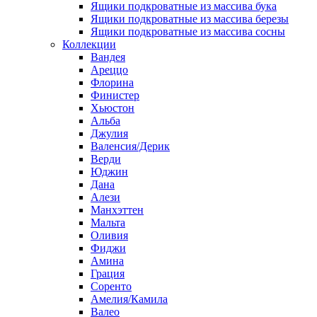
Ящики подкроватные из массива бука
Ящики подкроватные из массива березы
Ящики подкроватные из массива сосны
Коллекции
Вандея
Ареццо
Флорина
Финистер
Хьюстон
Альба
Джулия
Валенсия/Дерик
Верди
Юджин
Дана
Алези
Манхэттен
Мальта
Оливия
Фиджи
Амина
Грация
Соренто
Амелия/Камила
Валео