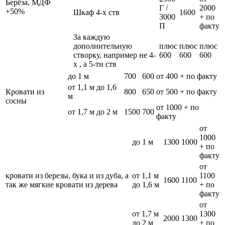
Берёза, МДФ
Г /
2000
+50%
Шкаф 4-х ств
1600
3000
+ по
П
факту
За каждую
дополнительную
плюс
плюс
плюс
створку, например не 4-
600
600
600
х , а 5-ти ств
до 1 м
700
600
от 400 + по факту
от 1,1 м до 1,6
Кровати из
800
650
от 500 + по факту
м
сосны
от 1000 + по
от 1,7 м до 2 м
1500
700
факту
от
1000
до 1 м
1300
1000
+ по
факту
от
кровати из березы, бука и из дуба, а
от 1,1 м
1100
1600
1100
так же мягкие кровати из дерева
до 1,6 м
+ по
факту
от
от 1,7 м
1300
2000
1300
до 2 м
+ по