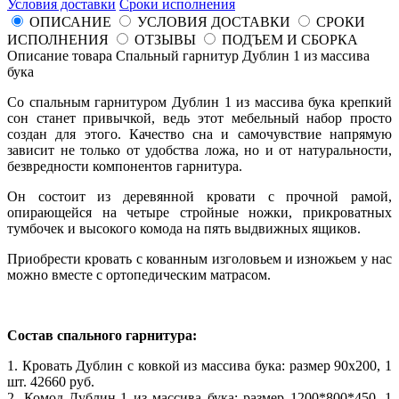
Условия доставки
Сроки исполнения
ОПИСАНИЕ
УСЛОВИЯ ДОСТАВКИ
СРОКИ
ИСПОЛНЕНИЯ
ОТЗЫВЫ
ПОДЪЕМ И СБОРКА
Описание товара Спальный гарнитур Дублин 1 из массива
бука
Со спальным гарнитуром Дублин 1 из массива бука крепкий
сон станет привычкой, ведь этот мебельный набор просто
создан для этого. Качество сна и самочувствие напрямую
зависит не только от удобства ложа, но и от натуральности,
безвредности компонентов гарнитура.
Он состоит из деревянной кровати с прочной рамой,
опирающейся на четыре стройные ножки, прикроватных
тумбочек и высокого комода на пять выдвижных ящиков.
Приобрести кровать с кованным изголовьем и изножьем у нас
можно вместе с ортопедическим матрасом.
Состав спального гарнитура:
1. Кровать Дублин с ковкой из массива бука: размер 90x200, 1
шт. 42660 руб.
2. Комод Дублин-1 из массива бука: размер 1200*800*450, 1