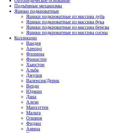
Ортопедическое основание
Подъёмные механизмы
Ящики подкроватные
Ящики подкроватные из массива дуба
Ящики подкроватные из массива бука
Ящики подкроватные из массива березы
Ящики подкроватные из массива сосны
Коллекции
Вандея
Ареццо
Флорина
Финистер
Хьюстон
Альба
Джулия
Валенсия/Дерик
Верди
Юджин
Дана
Алези
Манхэттен
Мальта
Оливия
Фиджи
Амина