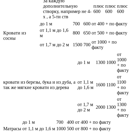
За каждую
дополнительную
плюс
плюс
плюс
створку, например не 4-
600
600
600
х , а 5-ти ств
до 1 м
700
600
от 400 + по факту
от 1,1 м до 1,6
Кровати из
800
650
от 500 + по факту
м
сосны
от 1000 + по
от 1,7 м до 2 м
1500
700
факту
от
1000
до 1 м
1300
1000
+ по
факту
от
кровати из березы, бука и из дуба, а
от 1,1 м
1100
1600
1100
так же мягкие кровати из дерева
до 1,6 м
+ по
факту
от
от 1,7 м
1300
2000
1300
до 2 м
+ по
факту
до 1 м
700
400
от 400 + по факту
Матрасы
от 1,1 м до 1,6 м
1000
500
от 800 + по факту