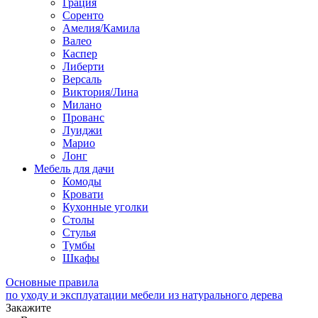
Грация
Соренто
Амелия/Камила
Валео
Каспер
Либерти
Версаль
Виктория/Лина
Милано
Прованс
Луиджи
Марио
Лонг
Мебель для дачи
Комоды
Кровати
Кухонные уголки
Столы
Стулья
Тумбы
Шкафы
Основные правила
по уходу и эксплуатации мебели из натурального дерева
Закажите