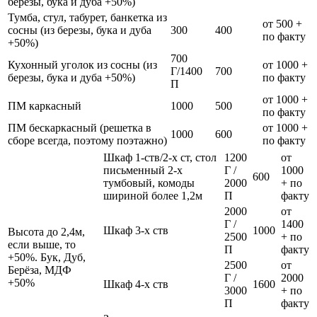
березы, бука и дуба +50%)
Тумба, стул, табурет, банкетка из
от 500 +
сосны (из березы, бука и дуба
300
400
по факту
+50%)
700
Кухонный уголок из сосны (из
от 1000 +
Г/1400
700
березы, бука и дуба +50%)
по факту
П
от 1000 +
ПМ каркасный
1000
500
по факту
ПМ бескаркасный (решетка в
от 1000 +
1000
600
сборе всегда, поэтому поэтажно)
по факту
Шкаф 1-ств/2-х ст, стол
1200
от
письменный 2-х
Г /
1000
600
тумбовый, комоды
2000
+ по
шириной более 1,2м
П
факту
2000
от
Г /
1400
Шкаф 3-х ств
1000
Высота до 2,4м,
2500
+ по
если выше, то
П
факту
+50%. Бук, Дуб,
2500
от
Берёза, МДФ
Г /
2000
+50%
Шкаф 4-х ств
1600
3000
+ по
П
факту