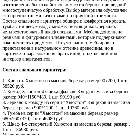
изготовления был задействован массив березы, прошедший
многоступенчатую обработку. Выбор материала обусловлен
его прочностными качествами по приятной стоимости.
Состав спального гарнитура обширен: комфортная кровать,
тумба с нишей, комод с множеством ящичков, зеркало,
четырехстворчатый шкаф с зеркалами. Мебель дополнена
резными и фигурными элементами, которые подчеркивают
лаконичность предметов. По умолчанию, меблировка
представлена в натуральном оттенке древесины, но в
карточке товара можно выбрать иной, подходящий под
интерьер апартаментов.
Состав спального гарнитура:
1. Кровать Хьюстон из массива березы: размер 90x200, 1 шт.
58520 руб.
2. Комод Хьюстон 4 ящика (фальшь 8 ящ.) из массива березы:
размер 940*1150*480, 1 шт. 90190 руб.
3. Зеркало к комоду из серии "Хьюстон" 8 ящиков из массива
березы: размер 900*1200, 1 шт. 19360 руб.
4. Тумба из серии "Хьюстон" из массива березы: размер
680x560x370, 2 шт. 46080 руб.
5. Шкаф 4-х створчатый Хьюстон из массива березы: размер ,
1 шт. 186930 руб.
Условия доставки