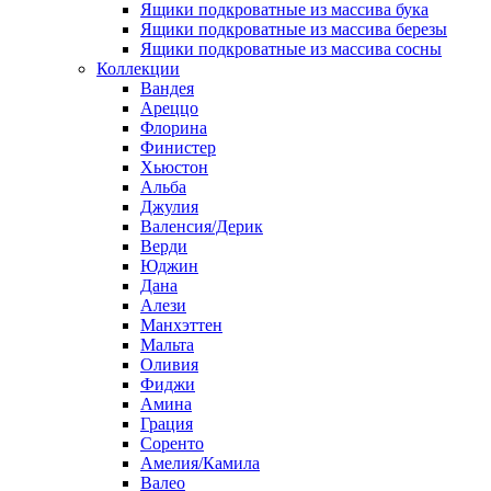
Ящики подкроватные из массива бука
Ящики подкроватные из массива березы
Ящики подкроватные из массива сосны
Коллекции
Вандея
Ареццо
Флорина
Финистер
Хьюстон
Альба
Джулия
Валенсия/Дерик
Верди
Юджин
Дана
Алези
Манхэттен
Мальта
Оливия
Фиджи
Амина
Грация
Соренто
Амелия/Камила
Валео