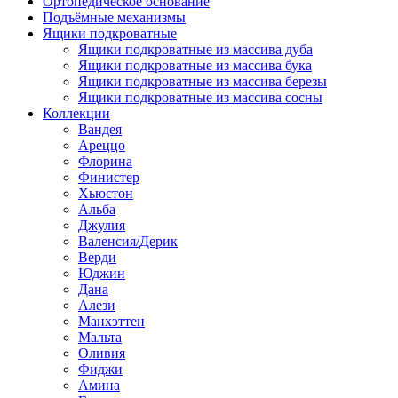
Ортопедическое основание
Подъёмные механизмы
Ящики подкроватные
Ящики подкроватные из массива дуба
Ящики подкроватные из массива бука
Ящики подкроватные из массива березы
Ящики подкроватные из массива сосны
Коллекции
Вандея
Ареццо
Флорина
Финистер
Хьюстон
Альба
Джулия
Валенсия/Дерик
Верди
Юджин
Дана
Алези
Манхэттен
Мальта
Оливия
Фиджи
Амина