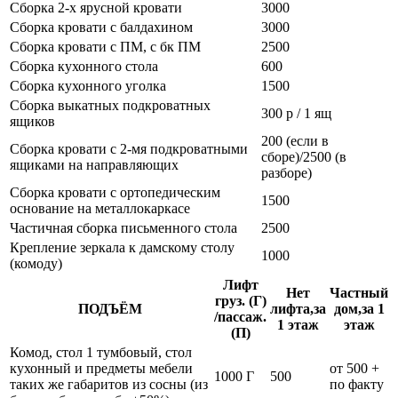
Сборка 2-х ярусной кровати
3000
Сборка кровати с балдахином
3000
Сборка кровати с ПМ, с бк ПМ
2500
Сборка кухонного стола
600
Сборка кухонного уголка
1500
Сборка выкатных подкроватных
300 р / 1 ящ
ящиков
200 (если в
Сборка кровати с 2-мя подкроватными
сборе)/2500 (в
ящиками на направляющих
разборе)
Сборка кровати с ортопедическим
1500
основание на металлокаркасе
Частичная сборка письменного стола
2500
Крепление зеркала к дамскому столу
1000
(комоду)
Лифт
Нет
Частный
груз. (Г)
ПОДЪЁМ
лифта,за
дом,за 1
/пассаж.
1 этаж
этаж
(П)
Комод, стол 1 тумбовый, стол
кухонный и предметы мебели
от 500 +
1000 Г
500
таких же габаритов из сосны (из
по факту