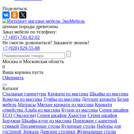
Поделиться:
ценные породы древесины
Заказ мебели по телефону:
+7 (495) 741-82-02
Не смогли дозвониться?
Закажите звонок!
+7 (920) 929-55-88
Москва и Московская область
0
Ваша корзина пуста
Оформить
Каталог
Спальные гарнитуры
Кровати из массива
Шкафы из массива
Комоды из массива
Тумбы из массива
Детские кровати
Белая
мебель
Матрасы
Мягкие кровати из массива
Кровати
семейства Альба из массива
Кухни из массива
Серия шкафов
ECO (Экология)
Серия шкафов Хьюстон
Серия шкафов
Борджия
Шкафы-купе из массива
Прихожие с каретной
стяжкой
Письменные столы
Кухонные столы
Наборы для
гостиной
Зеркала
Дамские столики
Журнальные столы