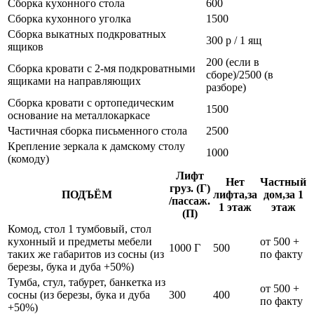
Сборка кухонного стола
600
Сборка кухонного уголка
1500
Сборка выкатных подкроватных
300 р / 1 ящ
ящиков
200 (если в
Сборка кровати с 2-мя подкроватными
сборе)/2500 (в
ящиками на направляющих
разборе)
Сборка кровати с ортопедическим
1500
основание на металлокаркасе
Частичная сборка письменного стола
2500
Крепление зеркала к дамскому столу
1000
(комоду)
Лифт
Нет
Частный
груз. (Г)
ПОДЪЁМ
лифта,за
дом,за 1
/пассаж.
1 этаж
этаж
(П)
Комод, стол 1 тумбовый, стол
кухонный и предметы мебели
от 500 +
1000 Г
500
таких же габаритов из сосны (из
по факту
березы, бука и дуба +50%)
Тумба, стул, табурет, банкетка из
от 500 +
сосны (из березы, бука и дуба
300
400
по факту
+50%)