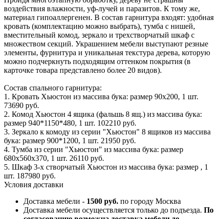
воздействия влажности, уф-лучей и паразитов. К тому же,
материал гипоаллергенен. В состав гарнитура входят: удобная
кровать (комплектацию можно выбрать), тумба с нишей,
вместительный комод, зеркало и трехстворчатый шкаф с
множеством секций. Украшением мебели выступают резные
элементы, фурнитура и уникальная текстура дерева, которую
можно подчеркнуть подходящим оттенком покрытия (в
карточке товара представлено более 20 видов).
Состав спального гарнитура:
1. Кровать Хьюстон из массива бука: размер 90x200, 1 шт.
73690 руб.
2. Комод Хьюстон 4 ящика (фальшь 8 ящ.) из массива бука:
размер 940*1150*480, 1 шт. 102210 руб.
3. Зеркало к комоду из серии "Хьюстон" 8 ящиков из массива
бука: размер 900*1200, 1 шт. 21950 руб.
4. Тумба из серии "Хьюстон" из массива бука: размер
680x560x370, 1 шт. 26110 руб.
5. Шкаф 3-х створчатый Хьюстон из массива бука: размер , 1
шт. 187980 руб.
Условия доставки
Доставка мебели -
1500 руб.
по городу Москва
Доставка мебели осуществляется только до подъезда.
По
согласованию возможна доставка мебели до