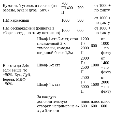
700
Кухонный уголок из сосны (из
от 1000 +
Г/1400
700
березы, бука и дуба +50%)
по факту
П
от 1000 +
ПМ каркасный
1000
500
по факту
ПМ бескаркасный (решетка в
от 1000 +
1000
600
сборе всегда, поэтому поэтажно)
по факту
Шкаф 1-ств/2-х ст, стол
1200
от
письменный 2-х
Г /
1000
600
тумбовый, комоды
2000
+ по
шириной более 1,2м
П
факту
2000
от
Г /
1400
Шкаф 3-х ств
1000
Высота до 2,4м,
2500
+ по
если выше, то
П
факту
+50%. Бук, Дуб,
2500
от
Берёза, МДФ
Г /
2000
+50%
Шкаф 4-х ств
1600
3000
+ по
П
факту
За каждую
дополнительную
плюс
плюс
плюс
створку, например не 4-
600
600
600
х , а 5-ти ств