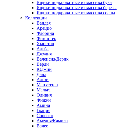
Ящики подкроватные из массива бука
Ящики подкроватные из массива березы
Ящики подкроватные из массива сосны
Коллекции
Вандея
Ареццо
Флорина
Финистер
Хьюстон
Альба
Джулия
Валенсия/Дерик
Верди
Юджин
Дана
Алези
Манхэттен
Мальта
Оливия
Фиджи
Амина
Грация
Соренто
Амелия/Камила
Валео