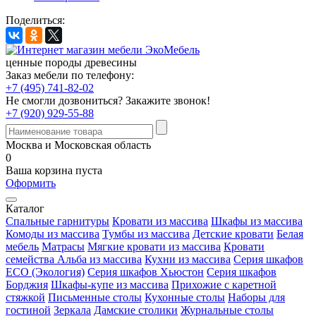
Поделиться:
ценные породы древесины
Заказ мебели по телефону:
+7 (495) 741-82-02
Не смогли дозвониться?
Закажите звонок!
+7 (920) 929-55-88
Москва и Московская область
0
Ваша корзина пуста
Оформить
Каталог
Спальные гарнитуры
Кровати из массива
Шкафы из массива
Комоды из массива
Тумбы из массива
Детские кровати
Белая
мебель
Матрасы
Мягкие кровати из массива
Кровати
семейства Альба из массива
Кухни из массива
Серия шкафов
ECO (Экология)
Серия шкафов Хьюстон
Серия шкафов
Борджия
Шкафы-купе из массива
Прихожие с каретной
стяжкой
Письменные столы
Кухонные столы
Наборы для
гостиной
Зеркала
Дамские столики
Журнальные столы