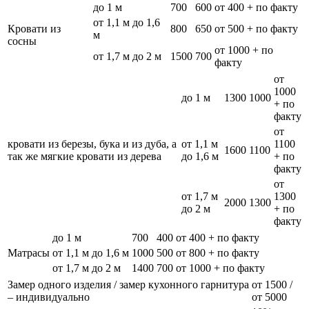
до 1 м
700
600
от 400 + по факту
от 1,1 м до 1,6
Кровати из
800
650
от 500 + по факту
м
сосны
от 1000 + по
от 1,7 м до 2 м
1500
700
факту
от
1000
до 1 м
1300
1000
+ по
факту
от
кровати из березы, бука и из дуба, а
от 1,1 м
1100
1600
1100
так же мягкие кровати из дерева
до 1,6 м
+ по
факту
от
от 1,7 м
1300
2000
1300
до 2 м
+ по
факту
до 1 м
700
400
от 400 + по факту
Матрасы
от 1,1 м до 1,6 м
1000
500
от 800 + по факту
от 1,7 м до 2 м
1400
700
от 1000 + по факту
Замер одного изделия / замер кухонного гарнитура
от 1500 /
– индивидуально
от 5000