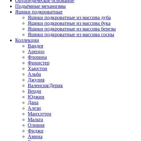
Ортопедическое основание
Подъёмные механизмы
Ящики подкроватные
Ящики подкроватные из массива дуба
Ящики подкроватные из массива бука
Ящики подкроватные из массива березы
Ящики подкроватные из массива сосны
Коллекции
Вандея
Ареццо
Флорина
Финистер
Хьюстон
Альба
Джулия
Валенсия/Дерик
Верди
Юджин
Дана
Алези
Манхэттен
Мальта
Оливия
Фиджи
Амина