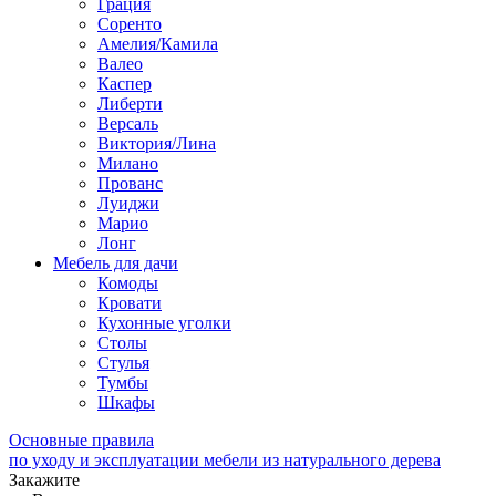
Грация
Соренто
Амелия/Камила
Валео
Каспер
Либерти
Версаль
Виктория/Лина
Милано
Прованс
Луиджи
Марио
Лонг
Мебель для дачи
Комоды
Кровати
Кухонные уголки
Столы
Стулья
Тумбы
Шкафы
Основные правила
по уходу и эксплуатации мебели из натурального дерева
Закажите