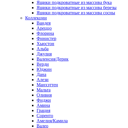
Ящики подкроватные из массива бука
Ящики подкроватные из массива березы
Ящики подкроватные из массива сосны
Коллекции
Вандея
Ареццо
Флорина
Финистер
Хьюстон
Альба
Джулия
Валенсия/Дерик
Верди
Юджин
Дана
Алези
Манхэттен
Мальта
Оливия
Фиджи
Амина
Грация
Соренто
Амелия/Камила
Валео