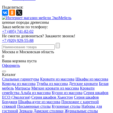
Поделиться:
ценные породы древесины
Заказ мебели по телефону:
+7 (495) 741-82-02
Не смогли дозвониться?
Закажите звонок!
+7 (920) 929-55-88
Москва и Московская область
0
Ваша корзина пуста
Оформить
Каталог
Спальные гарнитуры
Кровати из массива
Шкафы из массива
Комоды из массива
Тумбы из массива
Детские кровати
Белая
мебель
Матрасы
Мягкие кровати из массива
Кровати
семейства Альба из массива
Кухни из массива
Серия шкафов
ECO (Экология)
Серия шкафов Хьюстон
Серия шкафов
Борджия
Шкафы-купе из массива
Прихожие с каретной
стяжкой
Письменные столы
Кухонные столы
Наборы для
гостиной
Зеркала
Дамские столики
Журнальные столы