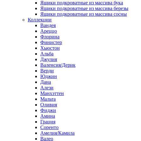
Ящики подкроватные из массива бука
Ящики подкроватные из массива березы
Ящики подкроватные из массива сосны
Коллекции
Вандея
Ареццо
Флорина
Финистер
Хьюстон
Альба
Джулия
Валенсия/Дерик
Верди
Юджин
Дана
Алези
Манхэттен
Мальта
Оливия
Фиджи
Амина
Грация
Соренто
Амелия/Камила
Валео