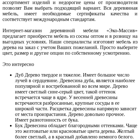
ассортимент изделий и недорогие цены от производителя
позволят Вам выбрать подходящий вариант. Вся деревянная
мебель, имеет необходимые сертификаты качества и
соответствует международным стандартам.
Интернет-магазин деревянной мебели «Эко-Массив»
предлагает приобрести мебель из сосны оптом и в розницу на
выгодных условиях. Наши специалисты изготовят мебель из
дерева на заказ с учетом Ваших пожеланий. Просто выберите
цвет, размер и другие опции по собственному усмотрению.
Это интересно
Дуб
Дерево твердое и тяжелое. Имеет большое число
лучей в сердцевине. Древесина дуба, является наиболее
популярной и востребованной во всем мире. Дерево
имеет светлый сине-серый цвет, такой оттенок
встречается чаще в ядре. У весенней древесины
встречаются разбросанные, крупные сосуды в ее
широкой части. Расцветка древесины напрямую зависит
от места произрастания. Дерево довольно прочное.
Имеет разнотонность от бука.
Бук
Древесина обладает благородными оттенками. Чаще
это желтоватые или красноватые цвета дерева. Желтый
более светлый, а в красный добавлено немного белого.