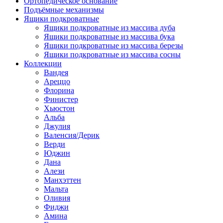
Ортопедическое основание
Подъёмные механизмы
Ящики подкроватные
Ящики подкроватные из массива дуба
Ящики подкроватные из массива бука
Ящики подкроватные из массива березы
Ящики подкроватные из массива сосны
Коллекции
Вандея
Ареццо
Флорина
Финистер
Хьюстон
Альба
Джулия
Валенсия/Дерик
Верди
Юджин
Дана
Алези
Манхэттен
Мальта
Оливия
Фиджи
Амина