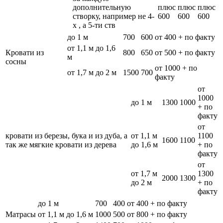
дополнительную
плюс
плюс
плюс
створку, например не 4-
600
600
600
х , а 5-ти ств
до 1 м
700
600
от 400 + по факту
от 1,1 м до 1,6
Кровати из
800
650
от 500 + по факту
м
сосны
от 1000 + по
от 1,7 м до 2 м
1500
700
факту
от
1000
до 1 м
1300
1000
+ по
факту
от
кровати из березы, бука и из дуба, а
от 1,1 м
1100
1600
1100
так же мягкие кровати из дерева
до 1,6 м
+ по
факту
от
от 1,7 м
1300
2000
1300
до 2 м
+ по
факту
до 1 м
700
400
от 400 + по факту
Матрасы
от 1,1 м до 1,6 м
1000
500
от 800 + по факту