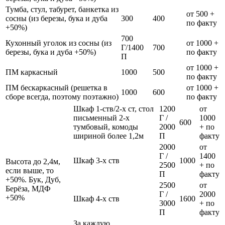
Тумба, стул, табурет, банкетка из
от 500 +
сосны (из березы, бука и дуба
300
400
по факту
+50%)
700
Кухонный уголок из сосны (из
от 1000 +
Г/1400
700
березы, бука и дуба +50%)
по факту
П
от 1000 +
ПМ каркасный
1000
500
по факту
ПМ бескаркасный (решетка в
от 1000 +
1000
600
сборе всегда, поэтому поэтажно)
по факту
Шкаф 1-ств/2-х ст, стол
1200
от
письменный 2-х
Г /
1000
600
тумбовый, комоды
2000
+ по
шириной более 1,2м
П
факту
2000
от
Г /
1400
Шкаф 3-х ств
1000
Высота до 2,4м,
2500
+ по
если выше, то
П
факту
+50%. Бук, Дуб,
2500
от
Берёза, МДФ
Г /
2000
+50%
Шкаф 4-х ств
1600
3000
+ по
П
факту
За каждую