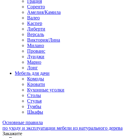
Грация
Соренто
Амелия/Камила
Валео
Каспер
Либерти
Версаль
Виктория/Лина
Милано
Прованс
Луиджи
Марио
Лонг
Мебель для дачи
Комоды
Кровати
Кухонные уголки
Столы
Стулья
Тумбы
Шкафы
Основные правила
по уходу и эксплуатации мебели из натурального дерева
Закажите