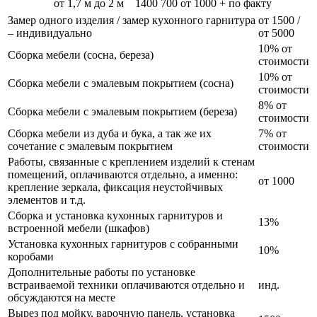
от 1,7 м до 2 м
1400
700
от 1000 + по факту
Замер одного изделия / замер кухонного гарнитура
от 1500 /
– индивидуально
от 5000
10% от
Сборка мебели (сосна, береза)
стоимости
10% от
Сборка мебели с эмалевым покрытием (сосна)
стоимости
8% от
Сборка мебели с эмалевым покрытием (береза)
стоимости
Сборка мебели из дуба и бука, а так же их
7% от
сочетание с эмалевым покрытием
стоимости
Работы, связанные с креплением изделий к стенам
помещений, оплачиваются отдельно, а именно:
от 1000
крепление зеркала, фиксация неустойчивых
элементов и т.д.
Сборка и установка кухонных гарнитуров и
13%
встроенной мебели (шкафов)
Установка кухонных гарнитуров с собранными
10%
коробами
Дополнительные работы по установке
встраиваемой техники оплачиваются отдельно и
инд.
обсуждаются на месте
Вырез под мойку, варочную панель, установка