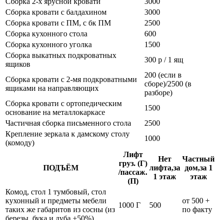
Сборка 2-х ярусной кровати
3000
Сборка кровати с балдахином
3000
Сборка кровати с ПМ, с бк ПМ
2500
Сборка кухонного стола
600
Сборка кухонного уголка
1500
Сборка выкатных подкроватных
300 р / 1 ящ
ящиков
200 (если в
Сборка кровати с 2-мя подкроватными
сборе)/2500 (в
ящиками на направляющих
разборе)
Сборка кровати с ортопедическим
1500
основание на металлокаркасе
Частичная сборка письменного стола
2500
Крепление зеркала к дамскому столу
1000
(комоду)
Лифт
Нет
Частный
груз. (Г)
ПОДЪЁМ
лифта,за
дом,за 1
/пассаж.
1 этаж
этаж
(П)
Комод, стол 1 тумбовый, стол
кухонный и предметы мебели
от 500 +
1000 Г
500
таких же габаритов из сосны (из
по факту
березы, бука и дуба +50%)