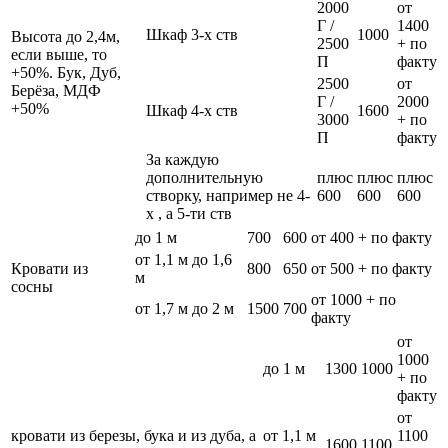
2000
от
Г /
1400
Шкаф 3-х ств
1000
Высота до 2,4м,
2500
+ по
если выше, то
П
факту
+50%. Бук, Дуб,
2500
от
Берёза, МДФ
Г /
2000
+50%
Шкаф 4-х ств
1600
3000
+ по
П
факту
За каждую
дополнительную
плюс
плюс
плюс
створку, например не 4-
600
600
600
х , а 5-ти ств
до 1 м
700
600
от 400 + по факту
от 1,1 м до 1,6
Кровати из
800
650
от 500 + по факту
м
сосны
от 1000 + по
от 1,7 м до 2 м
1500
700
факту
от
1000
до 1 м
1300
1000
+ по
факту
от
кровати из березы, бука и из дуба, а
от 1,1 м
1100
1600
1100