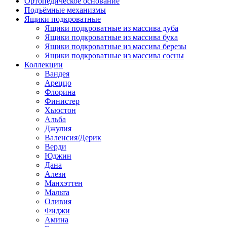
Ортопедическое основание
Подъёмные механизмы
Ящики подкроватные
Ящики подкроватные из массива дуба
Ящики подкроватные из массива бука
Ящики подкроватные из массива березы
Ящики подкроватные из массива сосны
Коллекции
Вандея
Ареццо
Флорина
Финистер
Хьюстон
Альба
Джулия
Валенсия/Дерик
Верди
Юджин
Дана
Алези
Манхэттен
Мальта
Оливия
Фиджи
Амина