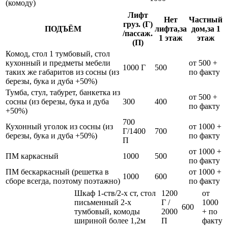
(комоду)
Лифт
Нет
Частный
груз. (Г)
ПОДЪЁМ
лифта,за
дом,за 1
/пассаж.
1 этаж
этаж
(П)
Комод, стол 1 тумбовый, стол
кухонный и предметы мебели
от 500 +
1000 Г
500
таких же габаритов из сосны (из
по факту
березы, бука и дуба +50%)
Тумба, стул, табурет, банкетка из
от 500 +
сосны (из березы, бука и дуба
300
400
по факту
+50%)
700
Кухонный уголок из сосны (из
от 1000 +
Г/1400
700
березы, бука и дуба +50%)
по факту
П
от 1000 +
ПМ каркасный
1000
500
по факту
ПМ бескаркасный (решетка в
от 1000 +
1000
600
сборе всегда, поэтому поэтажно)
по факту
Шкаф 1-ств/2-х ст, стол
1200
от
письменный 2-х
Г /
1000
600
тумбовый, комоды
2000
+ по
шириной более 1,2м
П
факту