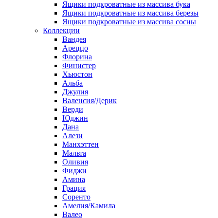
Ящики подкроватные из массива бука
Ящики подкроватные из массива березы
Ящики подкроватные из массива сосны
Коллекции
Вандея
Ареццо
Флорина
Финистер
Хьюстон
Альба
Джулия
Валенсия/Дерик
Верди
Юджин
Дана
Алези
Манхэттен
Мальта
Оливия
Фиджи
Амина
Грация
Соренто
Амелия/Камила
Валео