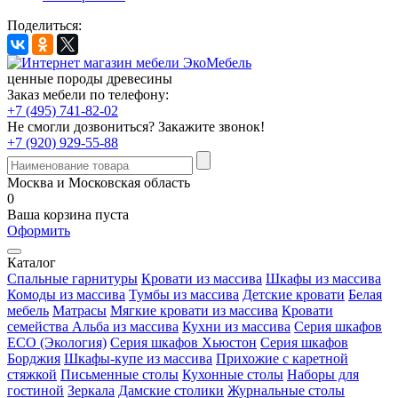
Поделиться:
ценные породы древесины
Заказ мебели по телефону:
+7 (495) 741-82-02
Не смогли дозвониться?
Закажите звонок!
+7 (920) 929-55-88
Москва и Московская область
0
Ваша корзина пуста
Оформить
Каталог
Спальные гарнитуры
Кровати из массива
Шкафы из массива
Комоды из массива
Тумбы из массива
Детские кровати
Белая
мебель
Матрасы
Мягкие кровати из массива
Кровати
семейства Альба из массива
Кухни из массива
Серия шкафов
ECO (Экология)
Серия шкафов Хьюстон
Серия шкафов
Борджия
Шкафы-купе из массива
Прихожие с каретной
стяжкой
Письменные столы
Кухонные столы
Наборы для
гостиной
Зеркала
Дамские столики
Журнальные столы