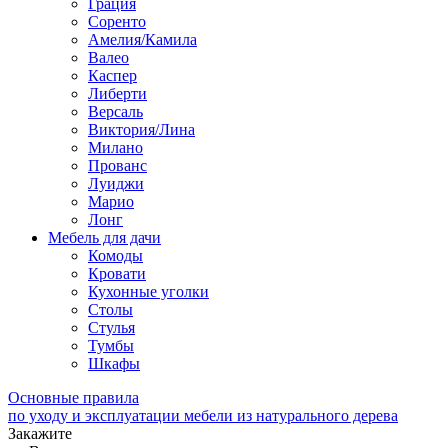
Грация
Соренто
Амелия/Камила
Валео
Каспер
Либерти
Версаль
Виктория/Лина
Милано
Прованс
Луиджи
Марио
Лонг
Мебель для дачи
Комоды
Кровати
Кухонные уголки
Столы
Стулья
Тумбы
Шкафы
Основные правила
по уходу и эксплуатации мебели из натурального дерева
Закажите