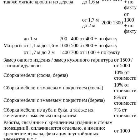
так же мягкие кровати из дерева
до 1,6 м
+ по
факту
от
от 1,7 м
1300
2000
1300
до 2 м
+ по
факту
до 1 м
700
400
от 400 + по факту
Матрасы
от 1,1 м до 1,6 м
1000
500
от 800 + по факту
от 1,7 м до 2 м
1400
700
от 1000 + по факту
Замер одного изделия / замер кухонного гарнитура
от 1500 /
– индивидуально
от 5000
10% от
Сборка мебели (сосна, береза)
стоимости
10% от
Сборка мебели с эмалевым покрытием (сосна)
стоимости
8% от
Сборка мебели с эмалевым покрытием (береза)
стоимости
Сборка мебели из дуба и бука, а так же их
7% от
сочетание с эмалевым покрытием
стоимости
Работы, связанные с креплением изделий к стенам
помещений, оплачиваются отдельно, а именно:
от 1000
крепление зеркала, фиксация неустойчивых
элементов и т.д.