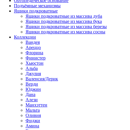
Ортопедическое основание
Подъёмные механизмы
Ящики подкроватные
Ящики подкроватные из массива дуба
Ящики подкроватные из массива бука
Ящики подкроватные из массива березы
Ящики подкроватные из массива сосны
Коллекции
Вандея
Ареццо
Флорина
Финистер
Хьюстон
Альба
Джулия
Валенсия/Дерик
Верди
Юджин
Дана
Алези
Манхэттен
Мальта
Оливия
Фиджи
Амина