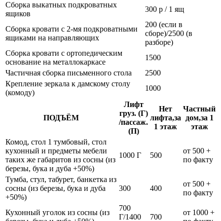
Сборка выкатных подкроватных
300 р / 1 ящ
ящиков
200 (если в
Сборка кровати с 2-мя подкроватными
сборе)/2500 (в
ящиками на направляющих
разборе)
Сборка кровати с ортопедическим
1500
основание на металлокаркасе
Частичная сборка письменного стола
2500
Крепление зеркала к дамскому столу
1000
(комоду)
Лифт
Нет
Частный
груз. (Г)
ПОДЪЁМ
лифта,за
дом,за 1
/пассаж.
1 этаж
этаж
(П)
Комод, стол 1 тумбовый, стол
кухонный и предметы мебели
от 500 +
1000 Г
500
таких же габаритов из сосны (из
по факту
березы, бука и дуба +50%)
Тумба, стул, табурет, банкетка из
от 500 +
сосны (из березы, бука и дуба
300
400
по факту
+50%)
700
Кухонный уголок из сосны (из
от 1000 +
Г/1400
700