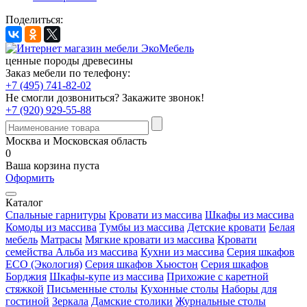
Поделиться:
ценные породы древесины
Заказ мебели по телефону:
+7 (495) 741-82-02
Не смогли дозвониться?
Закажите звонок!
+7 (920) 929-55-88
Москва и Московская область
0
Ваша корзина пуста
Оформить
Каталог
Спальные гарнитуры
Кровати из массива
Шкафы из массива
Комоды из массива
Тумбы из массива
Детские кровати
Белая
мебель
Матрасы
Мягкие кровати из массива
Кровати
семейства Альба из массива
Кухни из массива
Серия шкафов
ECO (Экология)
Серия шкафов Хьюстон
Серия шкафов
Борджия
Шкафы-купе из массива
Прихожие с каретной
стяжкой
Письменные столы
Кухонные столы
Наборы для
гостиной
Зеркала
Дамские столики
Журнальные столы