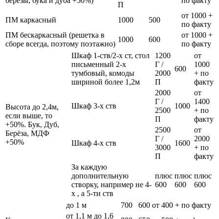
березы, бука и дуба +50%)
по факту
П
от 1000 +
ПМ каркасный
1000
500
по факту
ПМ бескаркасный (решетка в
от 1000 +
1000
600
сборе всегда, поэтому поэтажно)
по факту
Шкаф 1-ств/2-х ст, стол
1200
от
письменный 2-х
Г /
1000
600
тумбовый, комоды
2000
+ по
шириной более 1,2м
П
факту
2000
от
Г /
1400
Шкаф 3-х ств
1000
Высота до 2,4м,
2500
+ по
если выше, то
П
факту
+50%. Бук, Дуб,
2500
от
Берёза, МДФ
Г /
2000
+50%
Шкаф 4-х ств
1600
3000
+ по
П
факту
За каждую
дополнительную
плюс
плюс
плюс
створку, например не 4-
600
600
600
х , а 5-ти ств
до 1 м
700
600
от 400 + по факту
от 1,1 м до 1,6