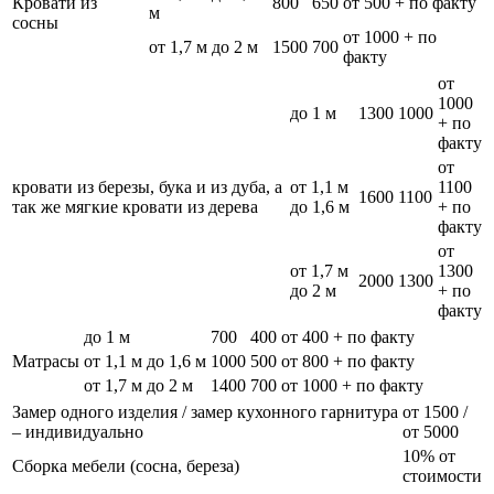
Кровати из
800
650
от 500 + по факту
м
сосны
от 1000 + по
от 1,7 м до 2 м
1500
700
факту
от
1000
до 1 м
1300
1000
+ по
факту
от
кровати из березы, бука и из дуба, а
от 1,1 м
1100
1600
1100
так же мягкие кровати из дерева
до 1,6 м
+ по
факту
от
от 1,7 м
1300
2000
1300
до 2 м
+ по
факту
до 1 м
700
400
от 400 + по факту
Матрасы
от 1,1 м до 1,6 м
1000
500
от 800 + по факту
от 1,7 м до 2 м
1400
700
от 1000 + по факту
Замер одного изделия / замер кухонного гарнитура
от 1500 /
– индивидуально
от 5000
10% от
Сборка мебели (сосна, береза)
стоимости