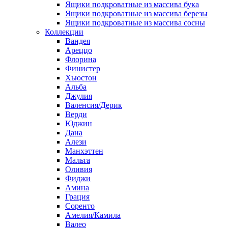
Ящики подкроватные из массива бука
Ящики подкроватные из массива березы
Ящики подкроватные из массива сосны
Коллекции
Вандея
Ареццо
Флорина
Финистер
Хьюстон
Альба
Джулия
Валенсия/Дерик
Верди
Юджин
Дана
Алези
Манхэттен
Мальта
Оливия
Фиджи
Амина
Грация
Соренто
Амелия/Камила
Валео