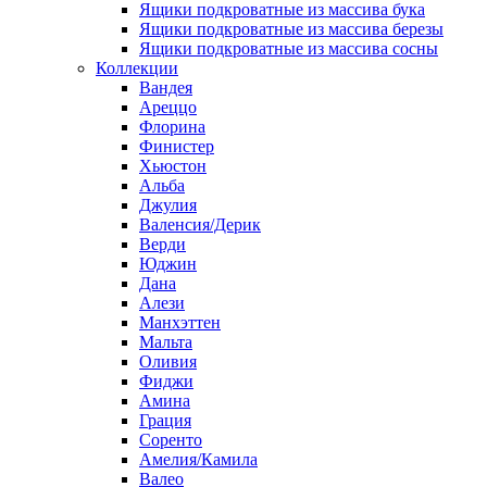
Ящики подкроватные из массива бука
Ящики подкроватные из массива березы
Ящики подкроватные из массива сосны
Коллекции
Вандея
Ареццо
Флорина
Финистер
Хьюстон
Альба
Джулия
Валенсия/Дерик
Верди
Юджин
Дана
Алези
Манхэттен
Мальта
Оливия
Фиджи
Амина
Грация
Соренто
Амелия/Камила
Валео