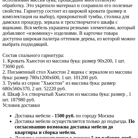
обработку. Это укрепило материал и сохранило его полезные
свойства. Гарнитур состоит из широкой кровати (размер и
комплектация на выбор), прикроватной тумбы, столика для
дамских процедур, зеркала и трехстворчатого шкафа с
ящиками. Вся мебель украшена резными элементами, который
добавляют «изюминку» изделиями. В карточке товара
доступна широкая палитра оттенков дерева, из которой можно
выбрать подходящий.
Состав спального гарнитура:
1. Кровать Хьюстон из массива бука: размер 90x200, 1 шт.
73690 руб.
2. Письменный стол Хьюстон 2 ящика с зеркалом из массива
бука: размер 780x1200x600, 1 шт. 101200 руб.
3. Тумба из серии "Хьюстон" из массива бука: размер
680x560x370, 2 шт. 52220 руб.
4. Шкаф 3-х створчатый Хьюстон из массива бука: размер , 1
шт. 187980 руб.
Условия доставки
Доставка мебели -
1500 руб.
по городу Москва
Доставка мебели осуществляется только до подъезда.
По
согласованию возможна доставка мебели до
квартиры и сборка мебели.
Доставка осуществляется в течение
5-ти рабочих дней