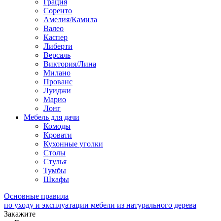
Грация
Соренто
Амелия/Камила
Валео
Каспер
Либерти
Версаль
Виктория/Лина
Милано
Прованс
Луиджи
Марио
Лонг
Мебель для дачи
Комоды
Кровати
Кухонные уголки
Столы
Стулья
Тумбы
Шкафы
Основные правила
по уходу и эксплуатации мебели из натурального дерева
Закажите