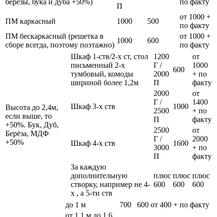
березы, бука и дуба +50%)
по факту
П
от 1000 +
ПМ каркасный
1000
500
по факту
ПМ бескаркасный (решетка в
от 1000 +
1000
600
сборе всегда, поэтому поэтажно)
по факту
Шкаф 1-ств/2-х ст, стол
1200
от
письменный 2-х
Г /
1000
600
тумбовый, комоды
2000
+ по
шириной более 1,2м
П
факту
2000
от
Г /
1400
Шкаф 3-х ств
1000
Высота до 2,4м,
2500
+ по
если выше, то
П
факту
+50%. Бук, Дуб,
2500
от
Берёза, МДФ
Г /
2000
+50%
Шкаф 4-х ств
1600
3000
+ по
П
факту
За каждую
дополнительную
плюс
плюс
плюс
створку, например не 4-
600
600
600
х , а 5-ти ств
до 1 м
700
600
от 400 + по факту
от 1,1 м до 1,6