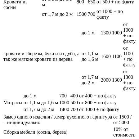
Кровати из
800
650
от 500 + по факту
м
сосны
от 1000 + по
от 1,7 м до 2 м
1500
700
факту
от
1000
до 1 м
1300
1000
+ по
факту
от
кровати из березы, бука и из дуба, а
от 1,1 м
1100
1600
1100
так же мягкие кровати из дерева
до 1,6 м
+ по
факту
от
от 1,7 м
1300
2000
1300
до 2 м
+ по
факту
до 1 м
700
400
от 400 + по факту
Матрасы
от 1,1 м до 1,6 м
1000
500
от 800 + по факту
от 1,7 м до 2 м
1400
700
от 1000 + по факту
Замер одного изделия / замер кухонного гарнитура
от 1500 /
– индивидуально
от 5000
10% от
Сборка мебели (сосна, береза)
стоимости