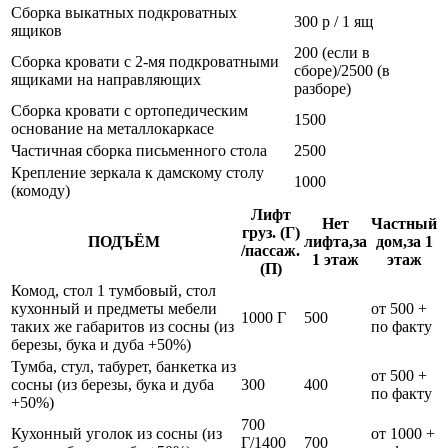
Сборка выкатных подкроватных
300 р / 1 ящ
ящиков
200 (если в
Сборка кровати с 2-мя подкроватными
сборе)/2500 (в
ящиками на направляющих
разборе)
Сборка кровати с ортопедическим
1500
основание на металлокаркасе
Частичная сборка письменного стола
2500
Крепление зеркала к дамскому столу
1000
(комоду)
Лифт
Нет
Частный
груз. (Г)
ПОДЪЁМ
лифта,за
дом,за 1
/пассаж.
1 этаж
этаж
(П)
Комод, стол 1 тумбовый, стол
кухонный и предметы мебели
от 500 +
1000 Г
500
таких же габаритов из сосны (из
по факту
березы, бука и дуба +50%)
Тумба, стул, табурет, банкетка из
от 500 +
сосны (из березы, бука и дуба
300
400
по факту
+50%)
700
Кухонный уголок из сосны (из
от 1000 +
Г/1400
700