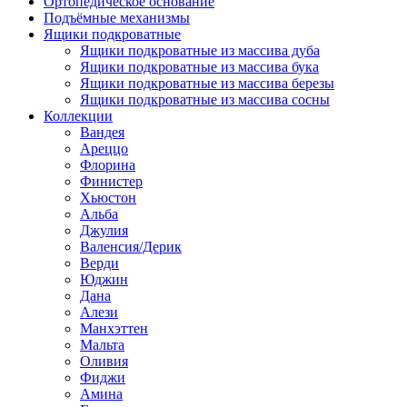
Ортопедическое основание
Подъёмные механизмы
Ящики подкроватные
Ящики подкроватные из массива дуба
Ящики подкроватные из массива бука
Ящики подкроватные из массива березы
Ящики подкроватные из массива сосны
Коллекции
Вандея
Ареццо
Флорина
Финистер
Хьюстон
Альба
Джулия
Валенсия/Дерик
Верди
Юджин
Дана
Алези
Манхэттен
Мальта
Оливия
Фиджи
Амина