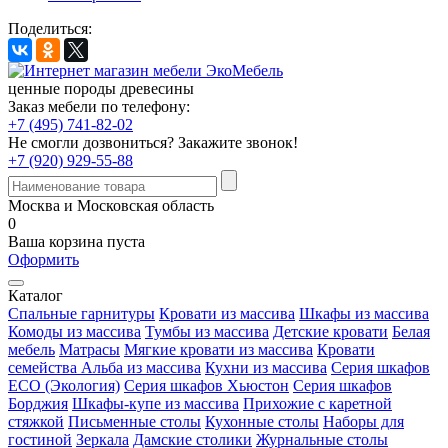
Поделиться:
ценные породы древесины
Заказ мебели по телефону:
+7 (495) 741-82-02
Не смогли дозвониться?
Закажите звонок!
+7 (920) 929-55-88
Москва и Московская область
0
Ваша корзина пуста
Оформить
Каталог
Спальные гарнитуры
Кровати из массива
Шкафы из массива
Комоды из массива
Тумбы из массива
Детские кровати
Белая
мебель
Матрасы
Мягкие кровати из массива
Кровати
семейства Альба из массива
Кухни из массива
Серия шкафов
ECO (Экология)
Серия шкафов Хьюстон
Серия шкафов
Борджия
Шкафы-купе из массива
Прихожие с каретной
стяжкой
Письменные столы
Кухонные столы
Наборы для
гостиной
Зеркала
Дамские столики
Журнальные столы