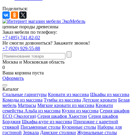
Поделиться:
ценные породы древесины
Заказ мебели по телефону:
+7 (495) 741-82-02
Не смогли дозвониться?
Закажите звонок!
+7 (920) 929-55-88
Москва и Московская область
0
Ваша корзина пуста
Оформить
Каталог
Спальные гарнитуры
Кровати из массива
Шкафы из массива
Комоды из массива
Тумбы из массива
Детские кровати
Белая
мебель
Матрасы
Мягкие кровати из массива
Кровати
семейства Альба из массива
Кухни из массива
Серия шкафов
ECO (Экология)
Серия шкафов Хьюстон
Серия шкафов
Борджия
Шкафы-купе из массива
Прихожие с каретной
стяжкой
Письменные столы
Кухонные столы
Наборы для
гостиной
Зеркала
Дамские столики
Журнальные столы