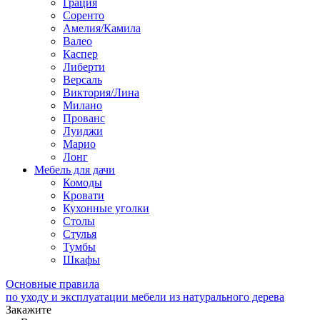
Грация
Соренто
Амелия/Камила
Валео
Каспер
Либерти
Версаль
Виктория/Лина
Милано
Прованс
Луиджи
Марио
Лонг
Мебель для дачи
Комоды
Кровати
Кухонные уголки
Столы
Стулья
Тумбы
Шкафы
Основные правила
по уходу и эксплуатации мебели из натурального дерева
Закажите