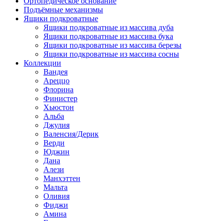
Ортопедическое основание
Подъёмные механизмы
Ящики подкроватные
Ящики подкроватные из массива дуба
Ящики подкроватные из массива бука
Ящики подкроватные из массива березы
Ящики подкроватные из массива сосны
Коллекции
Вандея
Ареццо
Флорина
Финистер
Хьюстон
Альба
Джулия
Валенсия/Дерик
Верди
Юджин
Дана
Алези
Манхэттен
Мальта
Оливия
Фиджи
Амина