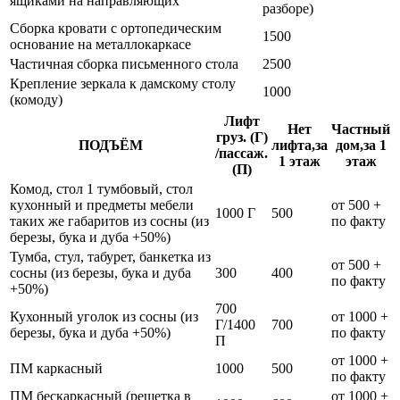
ящиками на направляющих
разборе)
Сборка кровати с ортопедическим
1500
основание на металлокаркасе
Частичная сборка письменного стола
2500
Крепление зеркала к дамскому столу
1000
(комоду)
Лифт
Нет
Частный
груз. (Г)
ПОДЪЁМ
лифта,за
дом,за 1
/пассаж.
1 этаж
этаж
(П)
Комод, стол 1 тумбовый, стол
кухонный и предметы мебели
от 500 +
1000 Г
500
таких же габаритов из сосны (из
по факту
березы, бука и дуба +50%)
Тумба, стул, табурет, банкетка из
от 500 +
сосны (из березы, бука и дуба
300
400
по факту
+50%)
700
Кухонный уголок из сосны (из
от 1000 +
Г/1400
700
березы, бука и дуба +50%)
по факту
П
от 1000 +
ПМ каркасный
1000
500
по факту
ПМ бескаркасный (решетка в
от 1000 +