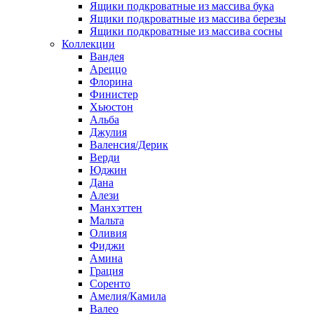
Ящики подкроватные из массива бука
Ящики подкроватные из массива березы
Ящики подкроватные из массива сосны
Коллекции
Вандея
Ареццо
Флорина
Финистер
Хьюстон
Альба
Джулия
Валенсия/Дерик
Верди
Юджин
Дана
Алези
Манхэттен
Мальта
Оливия
Фиджи
Амина
Грация
Соренто
Амелия/Камила
Валео