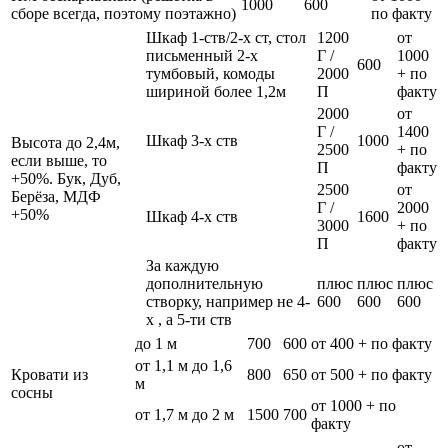
1000
600
сборе всегда, поэтому поэтажно)
по факту
Шкаф 1-ств/2-х ст, стол
1200
от
письменный 2-х
Г /
1000
600
тумбовый, комоды
2000
+ по
шириной более 1,2м
П
факту
2000
от
Г /
1400
Шкаф 3-х ств
1000
Высота до 2,4м,
2500
+ по
если выше, то
П
факту
+50%. Бук, Дуб,
2500
от
Берёза, МДФ
Г /
2000
+50%
Шкаф 4-х ств
1600
3000
+ по
П
факту
За каждую
дополнительную
плюс
плюс
плюс
створку, например не 4-
600
600
600
х , а 5-ти ств
до 1 м
700
600
от 400 + по факту
от 1,1 м до 1,6
Кровати из
800
650
от 500 + по факту
м
сосны
от 1000 + по
от 1,7 м до 2 м
1500
700
факту
от