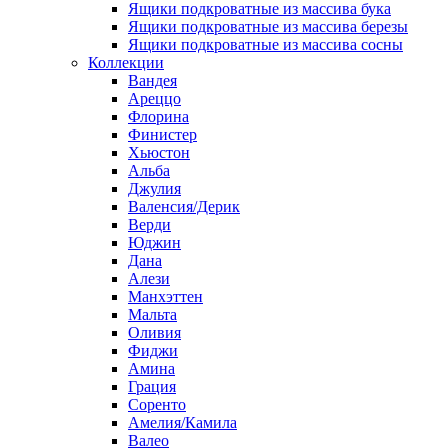
Ящики подкроватные из массива бука
Ящики подкроватные из массива березы
Ящики подкроватные из массива сосны
Коллекции
Вандея
Ареццо
Флорина
Финистер
Хьюстон
Альба
Джулия
Валенсия/Дерик
Верди
Юджин
Дана
Алези
Манхэттен
Мальта
Оливия
Фиджи
Амина
Грация
Соренто
Амелия/Камила
Валео