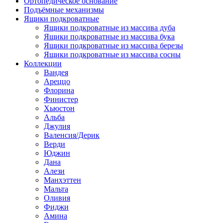
Ортопедическое основание
Подъёмные механизмы
Ящики подкроватные
Ящики подкроватные из массива дуба
Ящики подкроватные из массива бука
Ящики подкроватные из массива березы
Ящики подкроватные из массива сосны
Коллекции
Вандея
Ареццо
Флорина
Финистер
Хьюстон
Альба
Джулия
Валенсия/Дерик
Верди
Юджин
Дана
Алези
Манхэттен
Мальта
Оливия
Фиджи
Амина