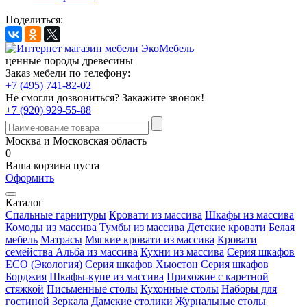
Поделиться:
ценные породы древесины
Заказ мебели по телефону:
+7 (495) 741-82-02
Не смогли дозвониться?
Закажите звонок!
+7 (920) 929-55-88
Москва и Московская область
0
Ваша корзина пуста
Оформить
Каталог
Спальные гарнитуры
Кровати из массива
Шкафы из массива
Комоды из массива
Тумбы из массива
Детские кровати
Белая
мебель
Матрасы
Мягкие кровати из массива
Кровати
семейства Альба из массива
Кухни из массива
Серия шкафов
ECO (Экология)
Серия шкафов Хьюстон
Серия шкафов
Борджия
Шкафы-купе из массива
Прихожие с каретной
стяжкой
Письменные столы
Кухонные столы
Наборы для
гостиной
Зеркала
Дамские столики
Журнальные столы