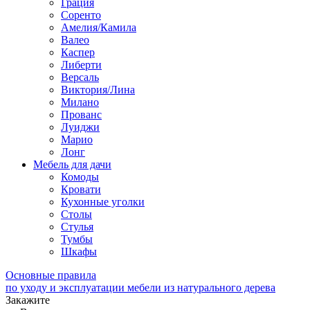
Грация
Соренто
Амелия/Камила
Валео
Каспер
Либерти
Версаль
Виктория/Лина
Милано
Прованс
Луиджи
Марио
Лонг
Мебель для дачи
Комоды
Кровати
Кухонные уголки
Столы
Стулья
Тумбы
Шкафы
Основные правила
по уходу и эксплуатации мебели из натурального дерева
Закажите