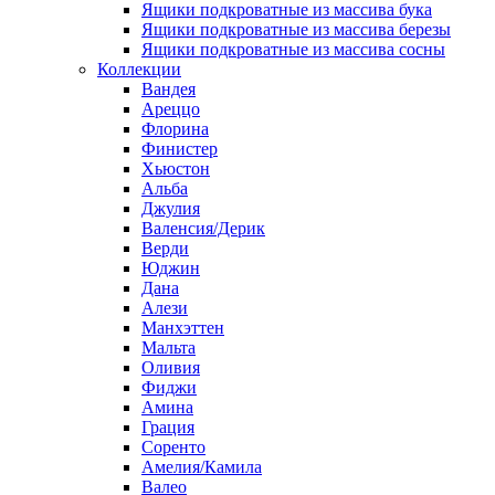
Ящики подкроватные из массива бука
Ящики подкроватные из массива березы
Ящики подкроватные из массива сосны
Коллекции
Вандея
Ареццо
Флорина
Финистер
Хьюстон
Альба
Джулия
Валенсия/Дерик
Верди
Юджин
Дана
Алези
Манхэттен
Мальта
Оливия
Фиджи
Амина
Грация
Соренто
Амелия/Камила
Валео