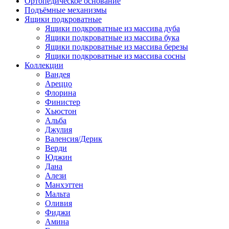
Ортопедическое основание
Подъёмные механизмы
Ящики подкроватные
Ящики подкроватные из массива дуба
Ящики подкроватные из массива бука
Ящики подкроватные из массива березы
Ящики подкроватные из массива сосны
Коллекции
Вандея
Ареццо
Флорина
Финистер
Хьюстон
Альба
Джулия
Валенсия/Дерик
Верди
Юджин
Дана
Алези
Манхэттен
Мальта
Оливия
Фиджи
Амина