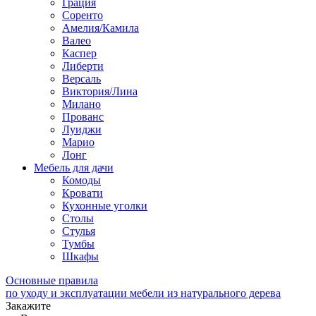
Грация
Соренто
Амелия/Камила
Валео
Каспер
Либерти
Версаль
Виктория/Лина
Милано
Прованс
Луиджи
Марио
Лонг
Мебель для дачи
Комоды
Кровати
Кухонные уголки
Столы
Стулья
Тумбы
Шкафы
Основные правила
по уходу и эксплуатации мебели из натурального дерева
Закажите