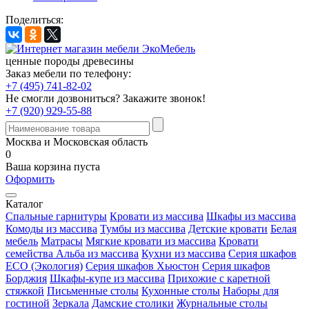
Поделиться:
ценные породы древесины
Заказ мебели по телефону:
+7 (495) 741-82-02
Не смогли дозвониться?
Закажите звонок!
+7 (920) 929-55-88
Москва и Московская область
0
Ваша корзина пуста
Оформить
Каталог
Спальные гарнитуры
Кровати из массива
Шкафы из массива
Комоды из массива
Тумбы из массива
Детские кровати
Белая
мебель
Матрасы
Мягкие кровати из массива
Кровати
семейства Альба из массива
Кухни из массива
Серия шкафов
ECO (Экология)
Серия шкафов Хьюстон
Серия шкафов
Борджия
Шкафы-купе из массива
Прихожие с каретной
стяжкой
Письменные столы
Кухонные столы
Наборы для
гостиной
Зеркала
Дамские столики
Журнальные столы