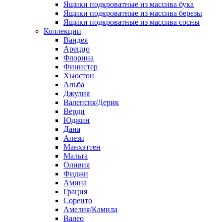
Ящики подкроватные из массива бука
Ящики подкроватные из массива березы
Ящики подкроватные из массива сосны
Коллекции
Вандея
Ареццо
Флорина
Финистер
Хьюстон
Альба
Джулия
Валенсия/Дерик
Верди
Юджин
Дана
Алези
Манхэттен
Мальта
Оливия
Фиджи
Амина
Грация
Соренто
Амелия/Камила
Валео