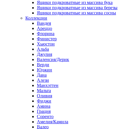
Ящики подкроватные из массива бука
Ящики подкроватные из массива березы
Ящики подкроватные из массива сосны
Коллекции
Вандея
Ареццо
Флорина
Финистер
Хьюстон
Альба
Джулия
Валенсия/Дерик
Верди
Юджин
Дана
Алези
Манхэттен
Мальта
Оливия
Фиджи
Амина
Грация
Соренто
Амелия/Камила
Валео