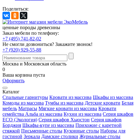
Поделиться:
ценные породы древесины
Заказ мебели по телефону:
+7 (495) 741-82-02
Не смогли дозвониться?
Закажите звонок!
+7 (920) 929-55-88
Москва и Московская область
0
Ваша корзина пуста
Оформить
Каталог
Спальные гарнитуры
Кровати из массива
Шкафы из массива
Комоды из массива
Тумбы из массива
Детские кровати
Белая
мебель
Матрасы
Мягкие кровати из массива
Кровати
семейства Альба из массива
Кухни из массива
Серия шкафов
ECO (Экология)
Серия шкафов Хьюстон
Серия шкафов
Борджия
Шкафы-купе из массива
Прихожие с каретной
стяжкой
Письменные столы
Кухонные столы
Наборы для
гостиной
Зеркала
Дамские столики
Журнальные столы