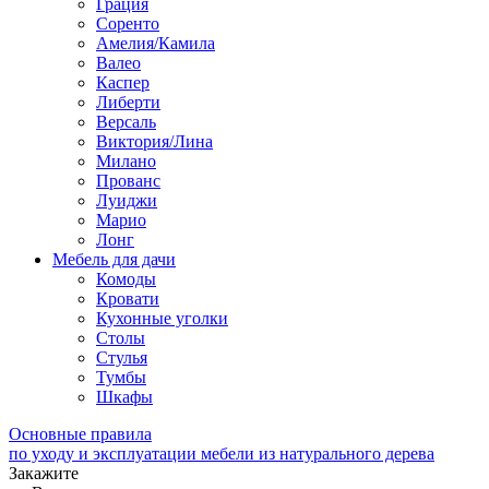
Грация
Соренто
Амелия/Камила
Валео
Каспер
Либерти
Версаль
Виктория/Лина
Милано
Прованс
Луиджи
Марио
Лонг
Мебель для дачи
Комоды
Кровати
Кухонные уголки
Столы
Стулья
Тумбы
Шкафы
Основные правила
по уходу и эксплуатации мебели из натурального дерева
Закажите