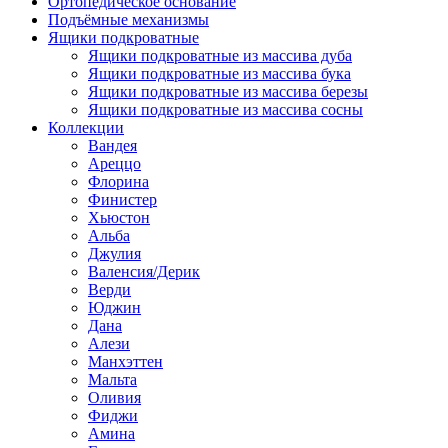
Ортопедическое основание
Подъёмные механизмы
Ящики подкроватные
Ящики подкроватные из массива дуба
Ящики подкроватные из массива бука
Ящики подкроватные из массива березы
Ящики подкроватные из массива сосны
Коллекции
Вандея
Ареццо
Флорина
Финистер
Хьюстон
Альба
Джулия
Валенсия/Дерик
Верди
Юджин
Дана
Алези
Манхэттен
Мальта
Оливия
Фиджи
Амина