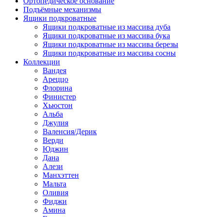
Ортопедическое основание
Подъёмные механизмы
Ящики подкроватные
Ящики подкроватные из массива дуба
Ящики подкроватные из массива бука
Ящики подкроватные из массива березы
Ящики подкроватные из массива сосны
Коллекции
Вандея
Ареццо
Флорина
Финистер
Хьюстон
Альба
Джулия
Валенсия/Дерик
Верди
Юджин
Дана
Алези
Манхэттен
Мальта
Оливия
Фиджи
Амина