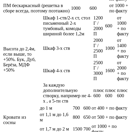
ПМ бескаркасный (решетка в
от 1000 +
1000
600
сборе всегда, поэтому поэтажно)
по факту
Шкаф 1-ств/2-х ст, стол
1200
от
письменный 2-х
Г /
1000
600
тумбовый, комоды
2000
+ по
шириной более 1,2м
П
факту
2000
от
Г /
1400
Шкаф 3-х ств
1000
Высота до 2,4м,
2500
+ по
если выше, то
П
факту
+50%. Бук, Дуб,
2500
от
Берёза, МДФ
Г /
2000
+50%
Шкаф 4-х ств
1600
3000
+ по
П
факту
За каждую
дополнительную
плюс
плюс
плюс
створку, например не 4-
600
600
600
х , а 5-ти ств
до 1 м
700
600
от 400 + по факту
от 1,1 м до 1,6
Кровати из
800
650
от 500 + по факту
м
сосны
от 1000 + по
от 1,7 м до 2 м
1500
700
факту