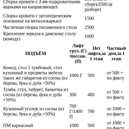
Сборка кровати с 2-мя подкроватными
сборе)/2500 (в
ящиками на направляющих
разборе)
Сборка кровати с ортопедическим
1500
основание на металлокаркасе
Частичная сборка письменного стола
2500
Крепление зеркала к дамскому столу
1000
(комоду)
Лифт
Нет
Частный
груз. (Г)
ПОДЪЁМ
лифта,за
дом,за 1
/пассаж.
1 этаж
этаж
(П)
Комод, стол 1 тумбовый, стол
кухонный и предметы мебели
от 500 +
1000 Г
500
таких же габаритов из сосны (из
по факту
березы, бука и дуба +50%)
Тумба, стул, табурет, банкетка из
от 500 +
сосны (из березы, бука и дуба
300
400
по факту
+50%)
700
Кухонный уголок из сосны (из
от 1000 +
Г/1400
700
березы, бука и дуба +50%)
по факту
П
от 1000 +
ПМ каркасный
1000
500
по факту