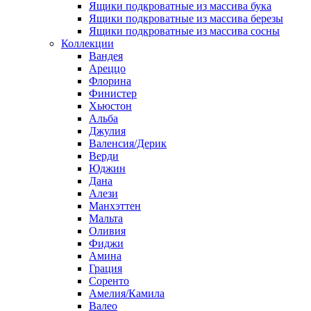
Ящики подкроватные из массива бука
Ящики подкроватные из массива березы
Ящики подкроватные из массива сосны
Коллекции
Вандея
Ареццо
Флорина
Финистер
Хьюстон
Альба
Джулия
Валенсия/Дерик
Верди
Юджин
Дана
Алези
Манхэттен
Мальта
Оливия
Фиджи
Амина
Грация
Соренто
Амелия/Камила
Валео