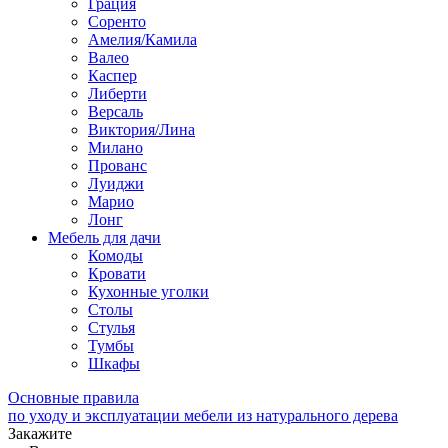
Грация
Соренто
Амелия/Камила
Валео
Каспер
Либерти
Версаль
Виктория/Лина
Милано
Прованс
Луиджи
Марио
Лонг
Мебель для дачи
Комоды
Кровати
Кухонные уголки
Столы
Стулья
Тумбы
Шкафы
Основные правила
по уходу и эксплуатации мебели из натурального дерева
Закажите