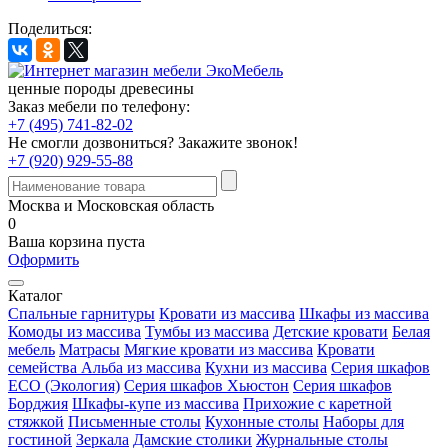
Поделиться:
ценные породы древесины
Заказ мебели по телефону:
+7 (495) 741-82-02
Не смогли дозвониться?
Закажите звонок!
+7 (920) 929-55-88
Москва и Московская область
0
Ваша корзина пуста
Оформить
Каталог
Спальные гарнитуры
Кровати из массива
Шкафы из массива
Комоды из массива
Тумбы из массива
Детские кровати
Белая
мебель
Матрасы
Мягкие кровати из массива
Кровати
семейства Альба из массива
Кухни из массива
Серия шкафов
ECO (Экология)
Серия шкафов Хьюстон
Серия шкафов
Борджия
Шкафы-купе из массива
Прихожие с каретной
стяжкой
Письменные столы
Кухонные столы
Наборы для
гостиной
Зеркала
Дамские столики
Журнальные столы