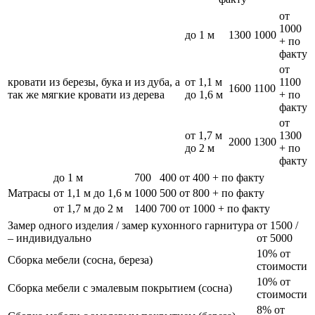
от
1000
до 1 м
1300
1000
+ по
факту
от
кровати из березы, бука и из дуба, а
от 1,1 м
1100
1600
1100
так же мягкие кровати из дерева
до 1,6 м
+ по
факту
от
от 1,7 м
1300
2000
1300
до 2 м
+ по
факту
до 1 м
700
400
от 400 + по факту
Матрасы
от 1,1 м до 1,6 м
1000
500
от 800 + по факту
от 1,7 м до 2 м
1400
700
от 1000 + по факту
Замер одного изделия / замер кухонного гарнитура
от 1500 /
– индивидуально
от 5000
10% от
Сборка мебели (сосна, береза)
стоимости
10% от
Сборка мебели с эмалевым покрытием (сосна)
стоимости
8% от