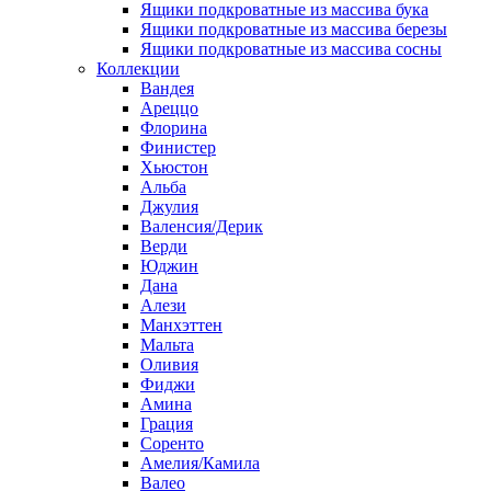
Ящики подкроватные из массива бука
Ящики подкроватные из массива березы
Ящики подкроватные из массива сосны
Коллекции
Вандея
Ареццо
Флорина
Финистер
Хьюстон
Альба
Джулия
Валенсия/Дерик
Верди
Юджин
Дана
Алези
Манхэттен
Мальта
Оливия
Фиджи
Амина
Грация
Соренто
Амелия/Камила
Валео