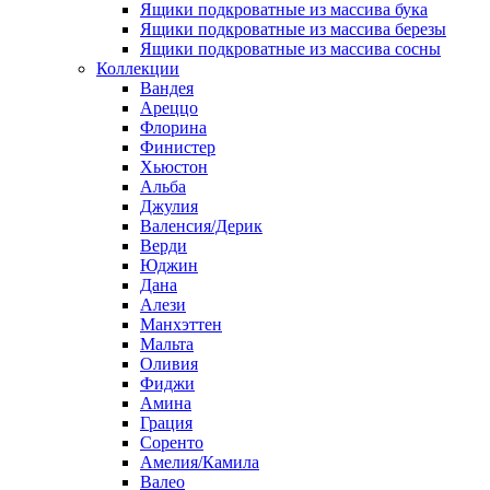
Ящики подкроватные из массива бука
Ящики подкроватные из массива березы
Ящики подкроватные из массива сосны
Коллекции
Вандея
Ареццо
Флорина
Финистер
Хьюстон
Альба
Джулия
Валенсия/Дерик
Верди
Юджин
Дана
Алези
Манхэттен
Мальта
Оливия
Фиджи
Амина
Грация
Соренто
Амелия/Камила
Валео