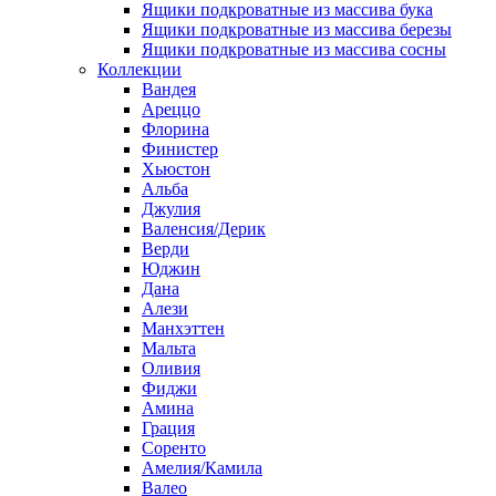
Ящики подкроватные из массива бука
Ящики подкроватные из массива березы
Ящики подкроватные из массива сосны
Коллекции
Вандея
Ареццо
Флорина
Финистер
Хьюстон
Альба
Джулия
Валенсия/Дерик
Верди
Юджин
Дана
Алези
Манхэттен
Мальта
Оливия
Фиджи
Амина
Грация
Соренто
Амелия/Камила
Валео