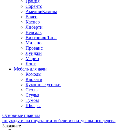
Грация
Соренто
Амелия/Камила
Валео
Каспер
Либерти
Версаль
Виктория/Лина
Милано
Прованс
Луиджи
Марио
Лонг
Мебель для дачи
Комоды
Кровати
Кухонные уголки
Столы
Стулья
Тумбы
Шкафы
Основные правила
по уходу и эксплуатации мебели из натурального дерева
Закажите