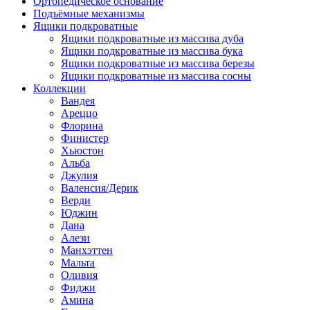
Ортопедическое основание
Подъёмные механизмы
Ящики подкроватные
Ящики подкроватные из массива дуба
Ящики подкроватные из массива бука
Ящики подкроватные из массива березы
Ящики подкроватные из массива сосны
Коллекции
Вандея
Ареццо
Флорина
Финистер
Хьюстон
Альба
Джулия
Валенсия/Дерик
Верди
Юджин
Дана
Алези
Манхэттен
Мальта
Оливия
Фиджи
Амина