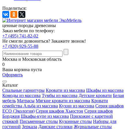
Поделиться:
ценные породы древесины
Заказ мебели по телефону:
+7 (495) 741-82-02
Не смогли дозвониться?
Закажите звонок!
+7 (920) 929-55-88
Москва и Московская область
0
Ваша корзина пуста
Оформить
Каталог
Спальные гарнитуры
Кровати из массива
Шкафы из массива
Комоды из массива
Тумбы из массива
Детские кровати
Белая
мебель
Матрасы
Мягкие кровати из массива
Кровати
семейства Альба из массива
Кухни из массива
Серия шкафов
ECO (Экология)
Серия шкафов Хьюстон
Серия шкафов
Борджия
Шкафы-купе из массива
Прихожие с каретной
стяжкой
Письменные столы
Кухонные столы
Наборы для
гостиной
Зеркала
Дамские столики
Журнальные столы