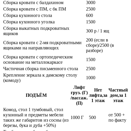
Сборка кровати с балдахином
3000
Сборка кровати с ПМ, с бк ПМ
2500
Сборка кухонного стола
600
Сборка кухонного уголка
1500
Сборка выкатных подкроватных
300 р / 1 ящ
ящиков
200 (если в
Сборка кровати с 2-мя подкроватными
сборе)/2500 (в
ящиками на направляющих
разборе)
Сборка кровати с ортопедическим
1500
основание на металлокаркасе
Частичная сборка письменного стола
2500
Крепление зеркала к дамскому столу
1000
(комоду)
Лифт
Нет
Частный
груз. (Г)
ПОДЪЁМ
лифта,за
дом,за 1
/пассаж.
1 этаж
этаж
(П)
Комод, стол 1 тумбовый, стол
кухонный и предметы мебели
от 500 +
1000 Г
500
таких же габаритов из сосны (из
по факту
березы, бука и дуба +50%)