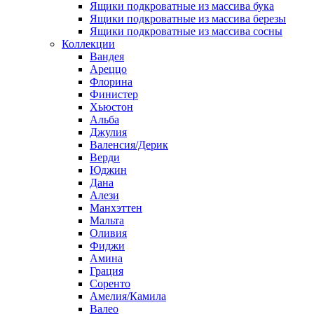
Ящики подкроватные из массива бука
Ящики подкроватные из массива березы
Ящики подкроватные из массива сосны
Коллекции
Вандея
Ареццо
Флорина
Финистер
Хьюстон
Альба
Джулия
Валенсия/Дерик
Верди
Юджин
Дана
Алези
Манхэттен
Мальта
Оливия
Фиджи
Амина
Грация
Соренто
Амелия/Камила
Валео