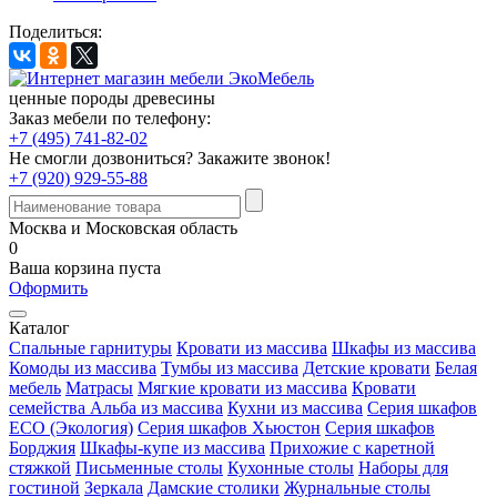
Поделиться:
ценные породы древесины
Заказ мебели по телефону:
+7 (495) 741-82-02
Не смогли дозвониться?
Закажите звонок!
+7 (920) 929-55-88
Москва и Московская область
0
Ваша корзина пуста
Оформить
Каталог
Спальные гарнитуры
Кровати из массива
Шкафы из массива
Комоды из массива
Тумбы из массива
Детские кровати
Белая
мебель
Матрасы
Мягкие кровати из массива
Кровати
семейства Альба из массива
Кухни из массива
Серия шкафов
ECO (Экология)
Серия шкафов Хьюстон
Серия шкафов
Борджия
Шкафы-купе из массива
Прихожие с каретной
стяжкой
Письменные столы
Кухонные столы
Наборы для
гостиной
Зеркала
Дамские столики
Журнальные столы