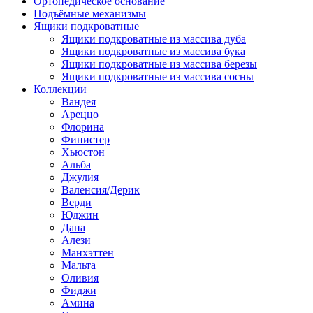
Ортопедическое основание
Подъёмные механизмы
Ящики подкроватные
Ящики подкроватные из массива дуба
Ящики подкроватные из массива бука
Ящики подкроватные из массива березы
Ящики подкроватные из массива сосны
Коллекции
Вандея
Ареццо
Флорина
Финистер
Хьюстон
Альба
Джулия
Валенсия/Дерик
Верди
Юджин
Дана
Алези
Манхэттен
Мальта
Оливия
Фиджи
Амина