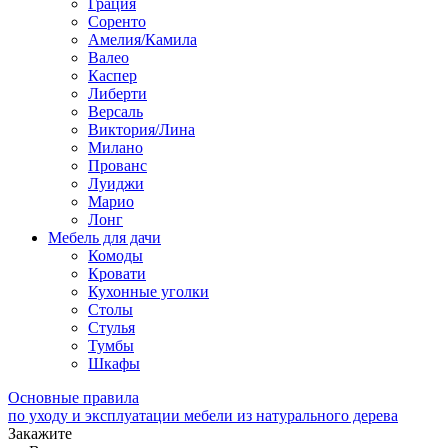
Грация
Соренто
Амелия/Камила
Валео
Каспер
Либерти
Версаль
Виктория/Лина
Милано
Прованс
Луиджи
Марио
Лонг
Мебель для дачи
Комоды
Кровати
Кухонные уголки
Столы
Стулья
Тумбы
Шкафы
Основные правила
по уходу и эксплуатации мебели из натурального дерева
Закажите