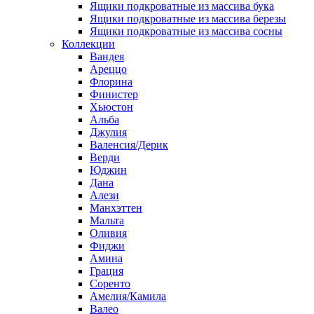
Ящики подкроватные из массива бука
Ящики подкроватные из массива березы
Ящики подкроватные из массива сосны
Коллекции
Вандея
Ареццо
Флорина
Финистер
Хьюстон
Альба
Джулия
Валенсия/Дерик
Верди
Юджин
Дана
Алези
Манхэттен
Мальта
Оливия
Фиджи
Амина
Грация
Соренто
Амелия/Камила
Валео