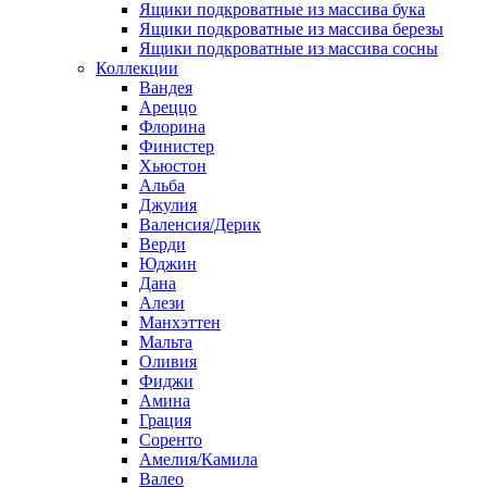
Ящики подкроватные из массива бука
Ящики подкроватные из массива березы
Ящики подкроватные из массива сосны
Коллекции
Вандея
Ареццо
Флорина
Финистер
Хьюстон
Альба
Джулия
Валенсия/Дерик
Верди
Юджин
Дана
Алези
Манхэттен
Мальта
Оливия
Фиджи
Амина
Грация
Соренто
Амелия/Камила
Валео