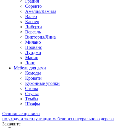
Грация
Соренто
Амелия/Камила
Валео
Каспер
Либерти
Версаль
Виктория/Лина
Милано
Прованс
Луиджи
Марио
Лонг
Мебель для дачи
Комоды
Кровати
Кухонные уголки
Столы
Стулья
Тумбы
Шкафы
Основные правила
по уходу и эксплуатации мебели из натурального дерева
Закажите