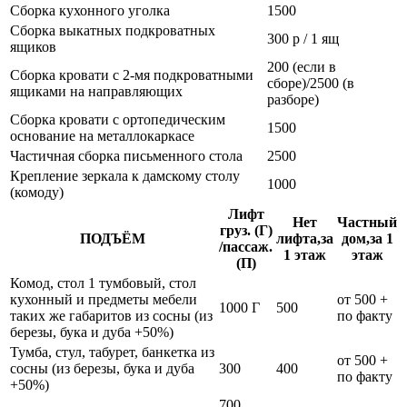
Сборка кухонного уголка
1500
Сборка выкатных подкроватных
300 р / 1 ящ
ящиков
200 (если в
Сборка кровати с 2-мя подкроватными
сборе)/2500 (в
ящиками на направляющих
разборе)
Сборка кровати с ортопедическим
1500
основание на металлокаркасе
Частичная сборка письменного стола
2500
Крепление зеркала к дамскому столу
1000
(комоду)
Лифт
Нет
Частный
груз. (Г)
ПОДЪЁМ
лифта,за
дом,за 1
/пассаж.
1 этаж
этаж
(П)
Комод, стол 1 тумбовый, стол
кухонный и предметы мебели
от 500 +
1000 Г
500
таких же габаритов из сосны (из
по факту
березы, бука и дуба +50%)
Тумба, стул, табурет, банкетка из
от 500 +
сосны (из березы, бука и дуба
300
400
по факту
+50%)
700