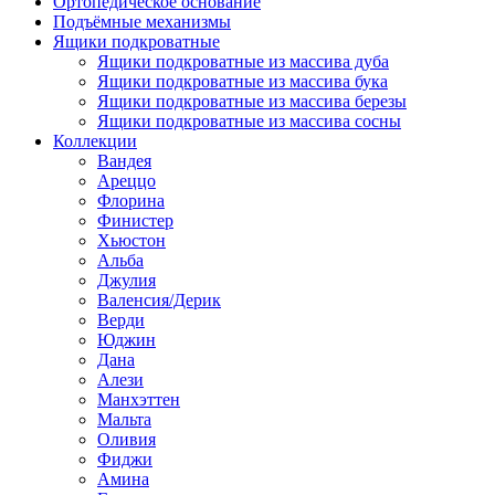
Ортопедическое основание
Подъёмные механизмы
Ящики подкроватные
Ящики подкроватные из массива дуба
Ящики подкроватные из массива бука
Ящики подкроватные из массива березы
Ящики подкроватные из массива сосны
Коллекции
Вандея
Ареццо
Флорина
Финистер
Хьюстон
Альба
Джулия
Валенсия/Дерик
Верди
Юджин
Дана
Алези
Манхэттен
Мальта
Оливия
Фиджи
Амина