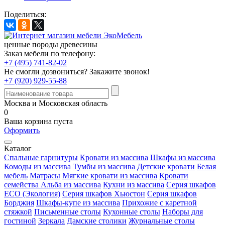
Поделиться:
ценные породы древесины
Заказ мебели по телефону:
+7 (495) 741-82-02
Не смогли дозвониться?
Закажите звонок!
+7 (920) 929-55-88
Москва и Московская область
0
Ваша корзина пуста
Оформить
Каталог
Спальные гарнитуры
Кровати из массива
Шкафы из массива
Комоды из массива
Тумбы из массива
Детские кровати
Белая
мебель
Матрасы
Мягкие кровати из массива
Кровати
семейства Альба из массива
Кухни из массива
Серия шкафов
ECO (Экология)
Серия шкафов Хьюстон
Серия шкафов
Борджия
Шкафы-купе из массива
Прихожие с каретной
стяжкой
Письменные столы
Кухонные столы
Наборы для
гостиной
Зеркала
Дамские столики
Журнальные столы