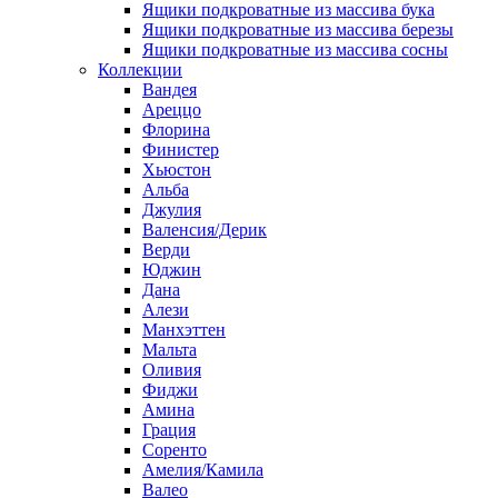
Ящики подкроватные из массива бука
Ящики подкроватные из массива березы
Ящики подкроватные из массива сосны
Коллекции
Вандея
Ареццо
Флорина
Финистер
Хьюстон
Альба
Джулия
Валенсия/Дерик
Верди
Юджин
Дана
Алези
Манхэттен
Мальта
Оливия
Фиджи
Амина
Грация
Соренто
Амелия/Камила
Валео