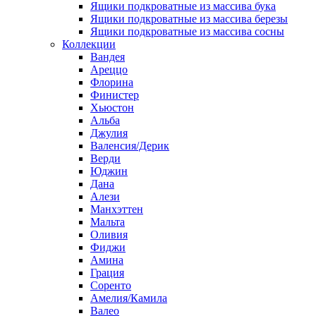
Ящики подкроватные из массива бука
Ящики подкроватные из массива березы
Ящики подкроватные из массива сосны
Коллекции
Вандея
Ареццо
Флорина
Финистер
Хьюстон
Альба
Джулия
Валенсия/Дерик
Верди
Юджин
Дана
Алези
Манхэттен
Мальта
Оливия
Фиджи
Амина
Грация
Соренто
Амелия/Камила
Валео