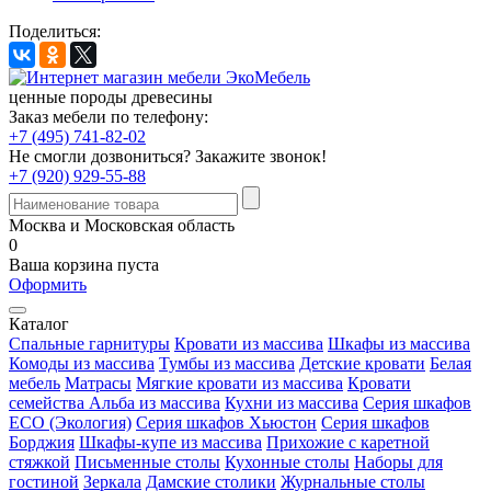
Поделиться:
ценные породы древесины
Заказ мебели по телефону:
+7 (495) 741-82-02
Не смогли дозвониться?
Закажите звонок!
+7 (920) 929-55-88
Москва и Московская область
0
Ваша корзина пуста
Оформить
Каталог
Спальные гарнитуры
Кровати из массива
Шкафы из массива
Комоды из массива
Тумбы из массива
Детские кровати
Белая
мебель
Матрасы
Мягкие кровати из массива
Кровати
семейства Альба из массива
Кухни из массива
Серия шкафов
ECO (Экология)
Серия шкафов Хьюстон
Серия шкафов
Борджия
Шкафы-купе из массива
Прихожие с каретной
стяжкой
Письменные столы
Кухонные столы
Наборы для
гостиной
Зеркала
Дамские столики
Журнальные столы