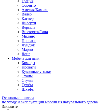
Грация
Соренто
Амелия/Камила
Валео
Каспер
Либерти
Версаль
Виктория/Лина
Милано
Прованс
Луиджи
Марио
Лонг
Мебель для дачи
Комоды
Кровати
Кухонные уголки
Столы
Стулья
Тумбы
Шкафы
Основные правила
по уходу и эксплуатации мебели из натурального дерева
Закажите