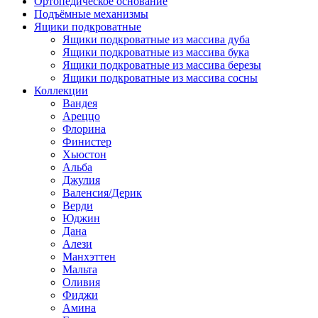
Ортопедическое основание
Подъёмные механизмы
Ящики подкроватные
Ящики подкроватные из массива дуба
Ящики подкроватные из массива бука
Ящики подкроватные из массива березы
Ящики подкроватные из массива сосны
Коллекции
Вандея
Ареццо
Флорина
Финистер
Хьюстон
Альба
Джулия
Валенсия/Дерик
Верди
Юджин
Дана
Алези
Манхэттен
Мальта
Оливия
Фиджи
Амина