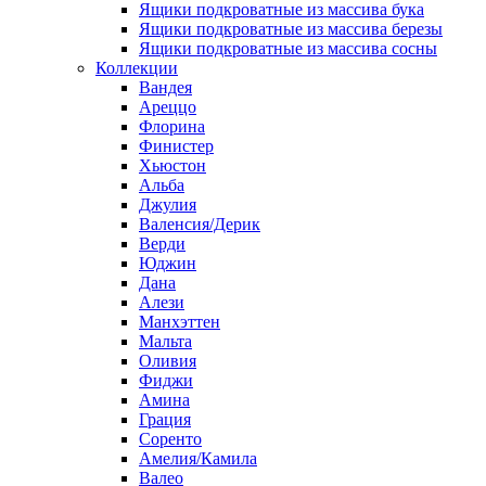
Ящики подкроватные из массива бука
Ящики подкроватные из массива березы
Ящики подкроватные из массива сосны
Коллекции
Вандея
Ареццо
Флорина
Финистер
Хьюстон
Альба
Джулия
Валенсия/Дерик
Верди
Юджин
Дана
Алези
Манхэттен
Мальта
Оливия
Фиджи
Амина
Грация
Соренто
Амелия/Камила
Валео