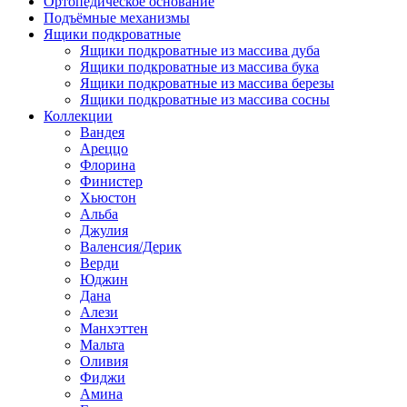
Ортопедическое основание
Подъёмные механизмы
Ящики подкроватные
Ящики подкроватные из массива дуба
Ящики подкроватные из массива бука
Ящики подкроватные из массива березы
Ящики подкроватные из массива сосны
Коллекции
Вандея
Ареццо
Флорина
Финистер
Хьюстон
Альба
Джулия
Валенсия/Дерик
Верди
Юджин
Дана
Алези
Манхэттен
Мальта
Оливия
Фиджи
Амина