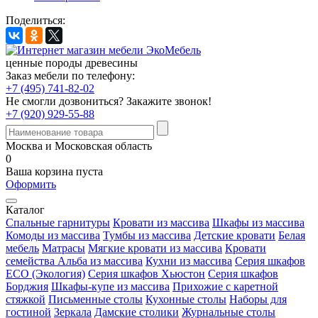
Поделиться:
ценные породы древесины
Заказ мебели по телефону:
+7 (495) 741-82-02
Не смогли дозвониться?
Закажите звонок!
+7 (920) 929-55-88
Москва и Московская область
0
Ваша корзина пуста
Оформить
Каталог
Спальные гарнитуры
Кровати из массива
Шкафы из массива
Комоды из массива
Тумбы из массива
Детские кровати
Белая
мебель
Матрасы
Мягкие кровати из массива
Кровати
семейства Альба из массива
Кухни из массива
Серия шкафов
ECO (Экология)
Серия шкафов Хьюстон
Серия шкафов
Борджия
Шкафы-купе из массива
Прихожие с каретной
стяжкой
Письменные столы
Кухонные столы
Наборы для
гостиной
Зеркала
Дамские столики
Журнальные столы