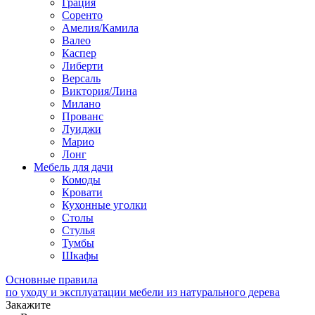
Грация
Соренто
Амелия/Камила
Валео
Каспер
Либерти
Версаль
Виктория/Лина
Милано
Прованс
Луиджи
Марио
Лонг
Мебель для дачи
Комоды
Кровати
Кухонные уголки
Столы
Стулья
Тумбы
Шкафы
Основные правила
по уходу и эксплуатации мебели из натурального дерева
Закажите