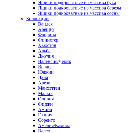
Ящики подкроватные из массива бука
Ящики подкроватные из массива березы
Ящики подкроватные из массива сосны
Коллекции
Вандея
Ареццо
Флорина
Финистер
Хьюстон
Альба
Джулия
Валенсия/Дерик
Верди
Юджин
Дана
Алези
Манхэттен
Мальта
Оливия
Фиджи
Амина
Грация
Соренто
Амелия/Камила
Валео