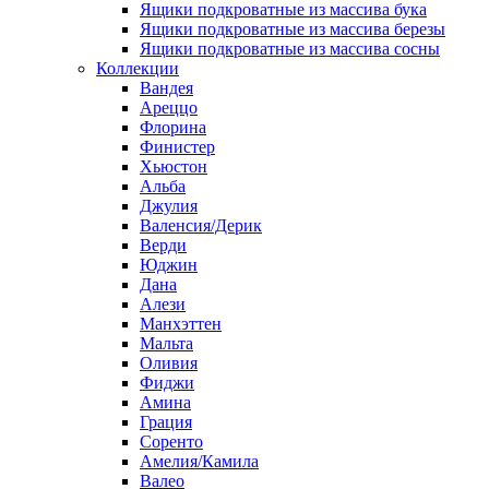
Ящики подкроватные из массива бука
Ящики подкроватные из массива березы
Ящики подкроватные из массива сосны
Коллекции
Вандея
Ареццо
Флорина
Финистер
Хьюстон
Альба
Джулия
Валенсия/Дерик
Верди
Юджин
Дана
Алези
Манхэттен
Мальта
Оливия
Фиджи
Амина
Грация
Соренто
Амелия/Камила
Валео