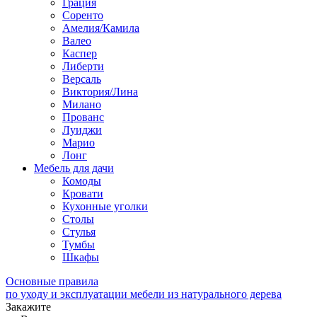
Грация
Соренто
Амелия/Камила
Валео
Каспер
Либерти
Версаль
Виктория/Лина
Милано
Прованс
Луиджи
Марио
Лонг
Мебель для дачи
Комоды
Кровати
Кухонные уголки
Столы
Стулья
Тумбы
Шкафы
Основные правила
по уходу и эксплуатации мебели из натурального дерева
Закажите