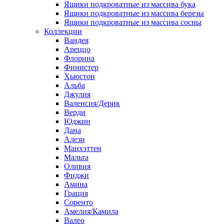
Ящики подкроватные из массива бука
Ящики подкроватные из массива березы
Ящики подкроватные из массива сосны
Коллекции
Вандея
Ареццо
Флорина
Финистер
Хьюстон
Альба
Джулия
Валенсия/Дерик
Верди
Юджин
Дана
Алези
Манхэттен
Мальта
Оливия
Фиджи
Амина
Грация
Соренто
Амелия/Камила
Валео