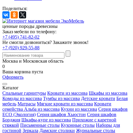
Поделиться:
ценные породы древесины
Заказ мебели по телефону:
+7 (495) 741-82-02
Не смогли дозвониться?
Закажите звонок!
+7 (920) 929-55-88
Москва и Московская область
0
Ваша корзина пуста
Оформить
Каталог
Спальные гарнитуры
Кровати из массива
Шкафы из массива
Комоды из массива
Тумбы из массива
Детские кровати
Белая
мебель
Матрасы
Мягкие кровати из массива
Кровати
семейства Альба из массива
Кухни из массива
Серия шкафов
ECO (Экология)
Серия шкафов Хьюстон
Серия шкафов
Борджия
Шкафы-купе из массива
Прихожие с каретной
стяжкой
Письменные столы
Кухонные столы
Наборы для
гостиной
Зеркала
Дамские столики
Журнальные столы