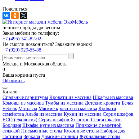
Поделиться:
ценные породы древесины
Заказ мебели по телефону:
+7 (495) 741-82-02
Не смогли дозвониться?
Закажите звонок!
+7 (920) 929-55-88
Москва и Московская область
0
Ваша корзина пуста
Оформить
Каталог
Спальные гарнитуры
Кровати из массива
Шкафы из массива
Комоды из массива
Тумбы из массива
Детские кровати
Белая
мебель
Матрасы
Мягкие кровати из массива
Кровати
семейства Альба из массива
Кухни из массива
Серия шкафов
ECO (Экология)
Серия шкафов Хьюстон
Серия шкафов
Борджия
Шкафы-купе из массива
Прихожие с каретной
стяжкой
Письменные столы
Кухонные столы
Наборы для
гостиной
Зеркала
Дамские столики
Журнальные столы