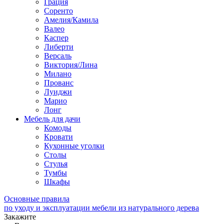
Грация
Соренто
Амелия/Камила
Валео
Каспер
Либерти
Версаль
Виктория/Лина
Милано
Прованс
Луиджи
Марио
Лонг
Мебель для дачи
Комоды
Кровати
Кухонные уголки
Столы
Стулья
Тумбы
Шкафы
Основные правила
по уходу и эксплуатации мебели из натурального дерева
Закажите