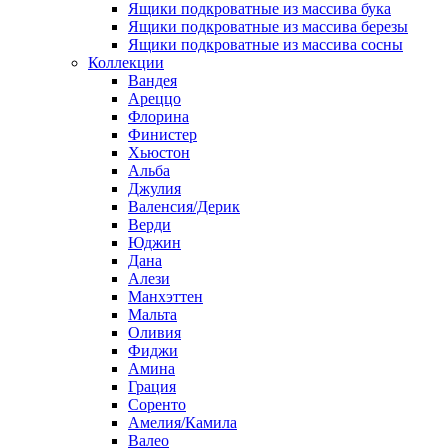
Ящики подкроватные из массива бука
Ящики подкроватные из массива березы
Ящики подкроватные из массива сосны
Коллекции
Вандея
Ареццо
Флорина
Финистер
Хьюстон
Альба
Джулия
Валенсия/Дерик
Верди
Юджин
Дана
Алези
Манхэттен
Мальта
Оливия
Фиджи
Амина
Грация
Соренто
Амелия/Камила
Валео