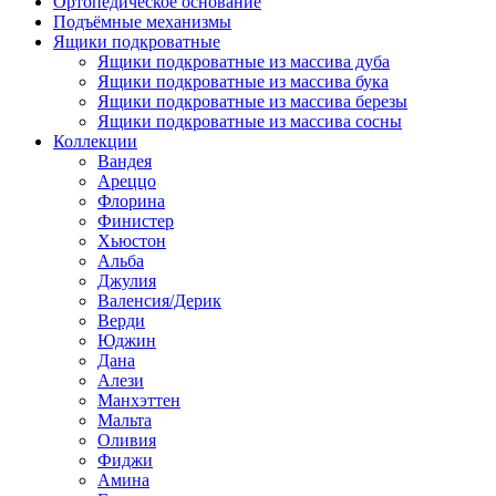
Ортопедическое основание
Подъёмные механизмы
Ящики подкроватные
Ящики подкроватные из массива дуба
Ящики подкроватные из массива бука
Ящики подкроватные из массива березы
Ящики подкроватные из массива сосны
Коллекции
Вандея
Ареццо
Флорина
Финистер
Хьюстон
Альба
Джулия
Валенсия/Дерик
Верди
Юджин
Дана
Алези
Манхэттен
Мальта
Оливия
Фиджи
Амина