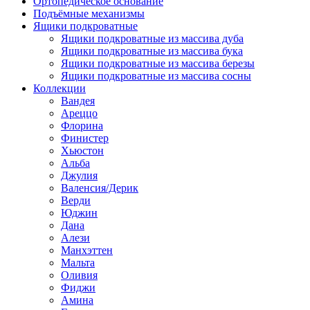
Ортопедическое основание
Подъёмные механизмы
Ящики подкроватные
Ящики подкроватные из массива дуба
Ящики подкроватные из массива бука
Ящики подкроватные из массива березы
Ящики подкроватные из массива сосны
Коллекции
Вандея
Ареццо
Флорина
Финистер
Хьюстон
Альба
Джулия
Валенсия/Дерик
Верди
Юджин
Дана
Алези
Манхэттен
Мальта
Оливия
Фиджи
Амина