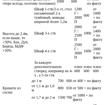
1000
600
сборе всегда, поэтому поэтажно)
по факту
Шкаф 1-ств/2-х ст, стол
1200
от
письменный 2-х
Г /
1000
600
тумбовый, комоды
2000
+ по
шириной более 1,2м
П
факту
2000
от
Г /
1400
Шкаф 3-х ств
1000
Высота до 2,4м,
2500
+ по
если выше, то
П
факту
+50%. Бук, Дуб,
2500
от
Берёза, МДФ
Г /
2000
+50%
Шкаф 4-х ств
1600
3000
+ по
П
факту
За каждую
дополнительную
плюс
плюс
плюс
створку, например не 4-
600
600
600
х , а 5-ти ств
до 1 м
700
600
от 400 + по факту
от 1,1 м до 1,6
Кровати из
800
650
от 500 + по факту
м
сосны
от 1000 + по
от 1,7 м до 2 м
1500
700
факту