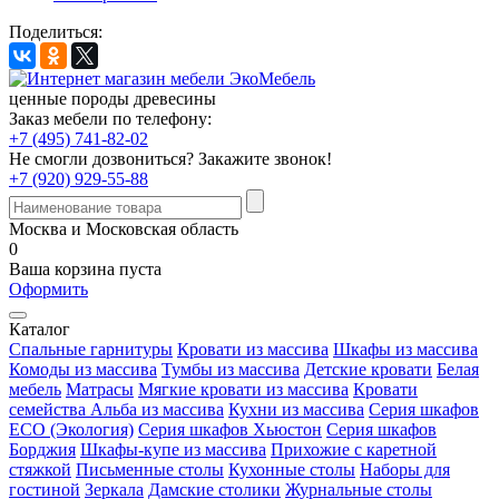
Поделиться:
ценные породы древесины
Заказ мебели по телефону:
+7 (495) 741-82-02
Не смогли дозвониться?
Закажите звонок!
+7 (920) 929-55-88
Москва и Московская область
0
Ваша корзина пуста
Оформить
Каталог
Спальные гарнитуры
Кровати из массива
Шкафы из массива
Комоды из массива
Тумбы из массива
Детские кровати
Белая
мебель
Матрасы
Мягкие кровати из массива
Кровати
семейства Альба из массива
Кухни из массива
Серия шкафов
ECO (Экология)
Серия шкафов Хьюстон
Серия шкафов
Борджия
Шкафы-купе из массива
Прихожие с каретной
стяжкой
Письменные столы
Кухонные столы
Наборы для
гостиной
Зеркала
Дамские столики
Журнальные столы