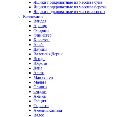
Ящики подкроватные из массива бука
Ящики подкроватные из массива березы
Ящики подкроватные из массива сосны
Коллекции
Вандея
Ареццо
Флорина
Финистер
Хьюстон
Альба
Джулия
Валенсия/Дерик
Верди
Юджин
Дана
Алези
Манхэттен
Мальта
Оливия
Фиджи
Амина
Грация
Соренто
Амелия/Камила
Валео