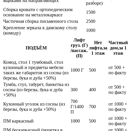
ящиками на направляющих
разборе)
Сборка кровати с ортопедическим
1500
основание на металлокаркасе
Частичная сборка письменного стола
2500
Крепление зеркала к дамскому столу
1000
(комоду)
Лифт
Нет
Частный
груз. (Г)
ПОДЪЁМ
лифта,за
дом,за 1
/пассаж.
1 этаж
этаж
(П)
Комод, стол 1 тумбовый, стол
кухонный и предметы мебели
от 500 +
1000 Г
500
таких же габаритов из сосны (из
по факту
березы, бука и дуба +50%)
Тумба, стул, табурет, банкетка из
от 500 +
сосны (из березы, бука и дуба
300
400
по факту
+50%)
700
Кухонный уголок из сосны (из
от 1000 +
Г/1400
700
березы, бука и дуба +50%)
по факту
П
от 1000 +
ПМ каркасный
1000
500
по факту
ПМ бескаркасный (решетка в
от 1000 +