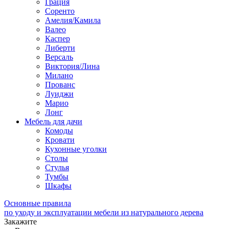
Грация
Соренто
Амелия/Камила
Валео
Каспер
Либерти
Версаль
Виктория/Лина
Милано
Прованс
Луиджи
Марио
Лонг
Мебель для дачи
Комоды
Кровати
Кухонные уголки
Столы
Стулья
Тумбы
Шкафы
Основные правила
по уходу и эксплуатации мебели из натурального дерева
Закажите