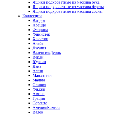
Ящики подкроватные из массива бука
Ящики подкроватные из массива березы
Ящики подкроватные из массива сосны
Коллекции
Вандея
Ареццо
Флорина
Финистер
Хьюстон
Альба
Джулия
Валенсия/Дерик
Верди
Юджин
Дана
Алези
Манхэттен
Мальта
Оливия
Фиджи
Амина
Грация
Соренто
Амелия/Камила
Валео