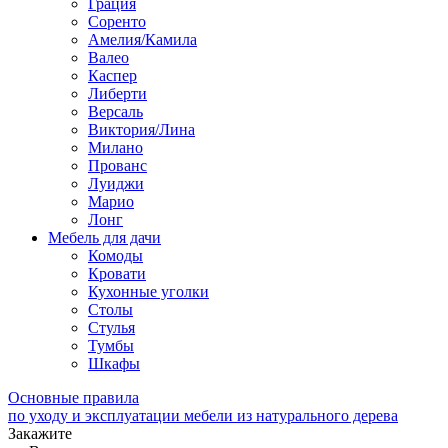
Грация
Соренто
Амелия/Камила
Валео
Каспер
Либерти
Версаль
Виктория/Лина
Милано
Прованс
Луиджи
Марио
Лонг
Мебель для дачи
Комоды
Кровати
Кухонные уголки
Столы
Стулья
Тумбы
Шкафы
Основные правила
по уходу и эксплуатации мебели из натурального дерева
Закажите