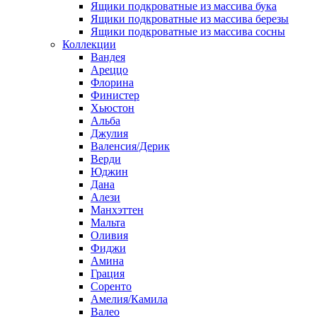
Ящики подкроватные из массива бука
Ящики подкроватные из массива березы
Ящики подкроватные из массива сосны
Коллекции
Вандея
Ареццо
Флорина
Финистер
Хьюстон
Альба
Джулия
Валенсия/Дерик
Верди
Юджин
Дана
Алези
Манхэттен
Мальта
Оливия
Фиджи
Амина
Грация
Соренто
Амелия/Камила
Валео