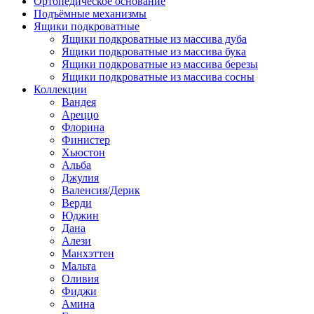
Ортопедическое основание
Подъёмные механизмы
Ящики подкроватные
Ящики подкроватные из массива дуба
Ящики подкроватные из массива бука
Ящики подкроватные из массива березы
Ящики подкроватные из массива сосны
Коллекции
Вандея
Ареццо
Флорина
Финистер
Хьюстон
Альба
Джулия
Валенсия/Дерик
Верди
Юджин
Дана
Алези
Манхэттен
Мальта
Оливия
Фиджи
Амина