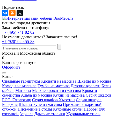
Поделиться:
ценные породы древесины
Заказ мебели по телефону:
+7 (495) 741-82-02
Не смогли дозвониться?
Закажите звонок!
+7 (920) 929-55-88
Москва и Московская область
0
Ваша корзина пуста
Оформить
Каталог
Спальные гарнитуры
Кровати из массива
Шкафы из массива
Комоды из массива
Тумбы из массива
Детские кровати
Белая
мебель
Матрасы
Мягкие кровати из массива
Кровати
семейства Альба из массива
Кухни из массива
Серия шкафов
ECO (Экология)
Серия шкафов Хьюстон
Серия шкафов
Борджия
Шкафы-купе из массива
Прихожие с каретной
стяжкой
Письменные столы
Кухонные столы
Наборы для
гостиной
Зеркала
Дамские столики
Журнальные столы