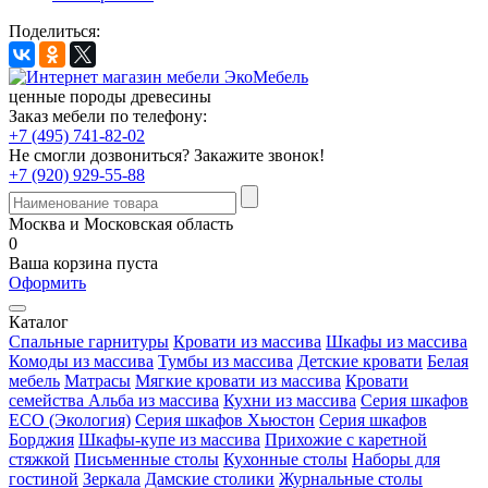
Поделиться:
ценные породы древесины
Заказ мебели по телефону:
+7 (495) 741-82-02
Не смогли дозвониться?
Закажите звонок!
+7 (920) 929-55-88
Москва и Московская область
0
Ваша корзина пуста
Оформить
Каталог
Спальные гарнитуры
Кровати из массива
Шкафы из массива
Комоды из массива
Тумбы из массива
Детские кровати
Белая
мебель
Матрасы
Мягкие кровати из массива
Кровати
семейства Альба из массива
Кухни из массива
Серия шкафов
ECO (Экология)
Серия шкафов Хьюстон
Серия шкафов
Борджия
Шкафы-купе из массива
Прихожие с каретной
стяжкой
Письменные столы
Кухонные столы
Наборы для
гостиной
Зеркала
Дамские столики
Журнальные столы