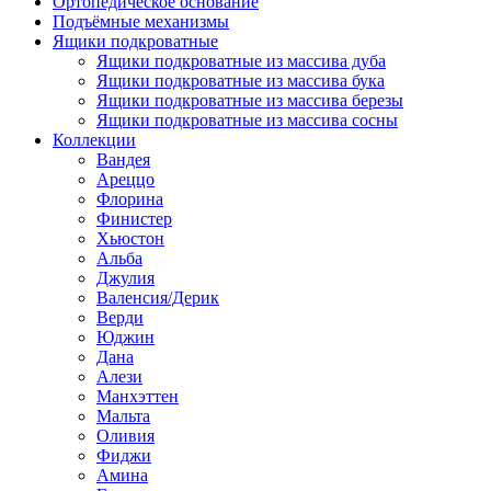
Ортопедическое основание
Подъёмные механизмы
Ящики подкроватные
Ящики подкроватные из массива дуба
Ящики подкроватные из массива бука
Ящики подкроватные из массива березы
Ящики подкроватные из массива сосны
Коллекции
Вандея
Ареццо
Флорина
Финистер
Хьюстон
Альба
Джулия
Валенсия/Дерик
Верди
Юджин
Дана
Алези
Манхэттен
Мальта
Оливия
Фиджи
Амина