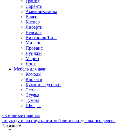
Грация
Соренто
Амелия/Камила
Валео
Каспер
Либерти
Версаль
Виктория/Лина
Милано
Прованс
Луиджи
Марио
Лонг
Мебель для дачи
Комоды
Кровати
Кухонные уголки
Столы
Стулья
Тумбы
Шкафы
Основные правила
по уходу и эксплуатации мебели из натурального дерева
Закажите