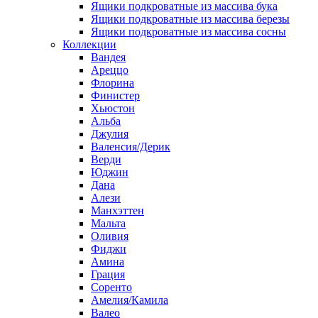
Ящики подкроватные из массива бука
Ящики подкроватные из массива березы
Ящики подкроватные из массива сосны
Коллекции
Вандея
Ареццо
Флорина
Финистер
Хьюстон
Альба
Джулия
Валенсия/Дерик
Верди
Юджин
Дана
Алези
Манхэттен
Мальта
Оливия
Фиджи
Амина
Грация
Соренто
Амелия/Камила
Валео