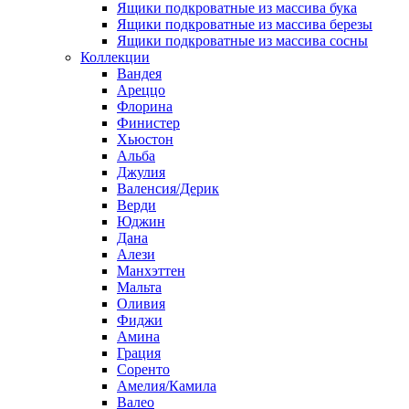
Ящики подкроватные из массива бука
Ящики подкроватные из массива березы
Ящики подкроватные из массива сосны
Коллекции
Вандея
Ареццо
Флорина
Финистер
Хьюстон
Альба
Джулия
Валенсия/Дерик
Верди
Юджин
Дана
Алези
Манхэттен
Мальта
Оливия
Фиджи
Амина
Грация
Соренто
Амелия/Камила
Валео