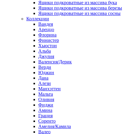
Ящики подкроватные из массива бука
Ящики подкроватные из массива березы
Ящики подкроватные из массива сосны
Коллекции
Вандея
Ареццо
Флорина
Финистер
Хьюстон
Альба
Джулия
Валенсия/Дерик
Верди
Юджин
Дана
Алези
Манхэттен
Мальта
Оливия
Фиджи
Амина
Грация
Соренто
Амелия/Камила
Валео