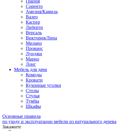
Грация
Соренто
Амелия/Камила
Валео
Каспер
Либерти
Версаль
Виктория/Лина
Милано
Прованс
Луиджи
Марио
Лонг
Мебель для дачи
Комоды
Кровати
Кухонные уголки
Столы
Стулья
Тумбы
Шкафы
Основные правила
по уходу и эксплуатации мебели из натурального дерева
Закажите