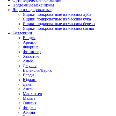
Ортопедическое основание
Подъёмные механизмы
Ящики подкроватные
Ящики подкроватные из массива дуба
Ящики подкроватные из массива бука
Ящики подкроватные из массива березы
Ящики подкроватные из массива сосны
Коллекции
Вандея
Ареццо
Флорина
Финистер
Хьюстон
Альба
Джулия
Валенсия/Дерик
Верди
Юджин
Дана
Алези
Манхэттен
Мальта
Оливия
Фиджи
Амина