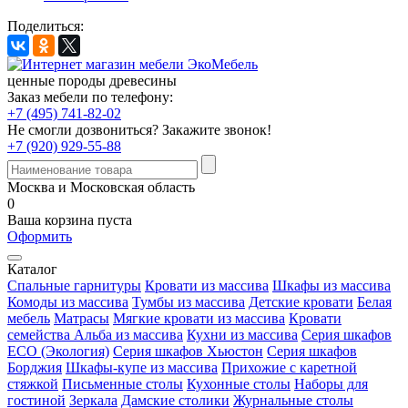
Поделиться:
ценные породы древесины
Заказ мебели по телефону:
+7 (495) 741-82-02
Не смогли дозвониться?
Закажите звонок!
+7 (920) 929-55-88
Москва и Московская область
0
Ваша корзина пуста
Оформить
Каталог
Спальные гарнитуры
Кровати из массива
Шкафы из массива
Комоды из массива
Тумбы из массива
Детские кровати
Белая
мебель
Матрасы
Мягкие кровати из массива
Кровати
семейства Альба из массива
Кухни из массива
Серия шкафов
ECO (Экология)
Серия шкафов Хьюстон
Серия шкафов
Борджия
Шкафы-купе из массива
Прихожие с каретной
стяжкой
Письменные столы
Кухонные столы
Наборы для
гостиной
Зеркала
Дамские столики
Журнальные столы