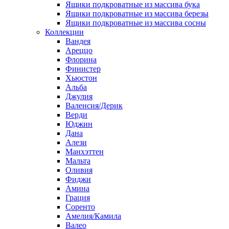
Ящики подкроватные из массива бука
Ящики подкроватные из массива березы
Ящики подкроватные из массива сосны
Коллекции
Вандея
Ареццо
Флорина
Финистер
Хьюстон
Альба
Джулия
Валенсия/Дерик
Верди
Юджин
Дана
Алези
Манхэттен
Мальта
Оливия
Фиджи
Амина
Грация
Соренто
Амелия/Камила
Валео