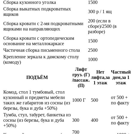
Сборка кухонного уголка
1500
Сборка выкатных подкроватных
300 р / 1 ящ
ящиков
200 (если в
Сборка кровати с 2-мя подкроватными
сборе)/2500 (в
ящиками на направляющих
разборе)
Сборка кровати с ортопедическим
1500
основание на металлокаркасе
Частичная сборка письменного стола
2500
Крепление зеркала к дамскому столу
1000
(комоду)
Лифт
Нет
Частный
груз. (Г)
ПОДЪЁМ
лифта,за
дом,за 1
/пассаж.
1 этаж
этаж
(П)
Комод, стол 1 тумбовый, стол
кухонный и предметы мебели
от 500 +
1000 Г
500
таких же габаритов из сосны (из
по факту
березы, бука и дуба +50%)
Тумба, стул, табурет, банкетка из
от 500 +
сосны (из березы, бука и дуба
300
400
по факту
+50%)
700