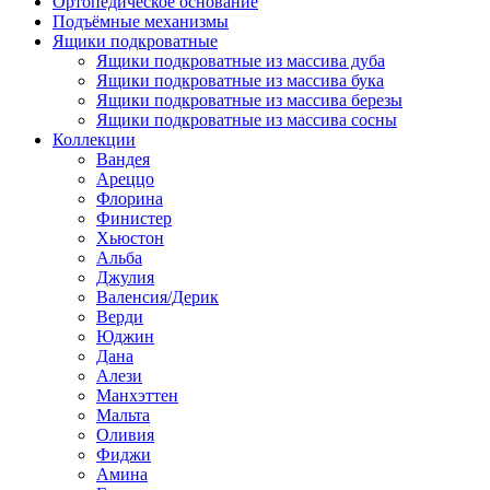
Ортопедическое основание
Подъёмные механизмы
Ящики подкроватные
Ящики подкроватные из массива дуба
Ящики подкроватные из массива бука
Ящики подкроватные из массива березы
Ящики подкроватные из массива сосны
Коллекции
Вандея
Ареццо
Флорина
Финистер
Хьюстон
Альба
Джулия
Валенсия/Дерик
Верди
Юджин
Дана
Алези
Манхэттен
Мальта
Оливия
Фиджи
Амина