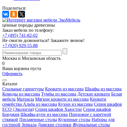
Поделиться:
ценные породы древесины
Заказ мебели по телефону:
+7 (495) 741-82-02
Не смогли дозвониться?
Закажите звонок!
+7 (920) 929-55-88
Москва и Московская область
0
Ваша корзина пуста
Оформить
Каталог
Спальные гарнитуры
Кровати из массива
Шкафы из массива
Комоды из массива
Тумбы из массива
Детские кровати
Белая
мебель
Матрасы
Мягкие кровати из массива
Кровати
семейства Альба из массива
Кухни из массива
Серия шкафов
ECO (Экология)
Серия шкафов Хьюстон
Серия шкафов
Борджия
Шкафы-купе из массива
Прихожие с каретной
стяжкой
Письменные столы
Кухонные столы
Наборы для
гостиной
Зеркала
Дамские столики
Журнальные столы