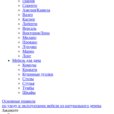
Грация
Соренто
Амелия/Камила
Валео
Каспер
Либерти
Версаль
Виктория/Лина
Милано
Прованс
Луиджи
Марио
Лонг
Мебель для дачи
Комоды
Кровати
Кухонные уголки
Столы
Стулья
Тумбы
Шкафы
Основные правила
по уходу и эксплуатации мебели из натурального дерева
Закажите