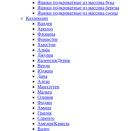
Ящики подкроватные из массива бука
Ящики подкроватные из массива березы
Ящики подкроватные из массива сосны
Коллекции
Вандея
Ареццо
Флорина
Финистер
Хьюстон
Альба
Джулия
Валенсия/Дерик
Верди
Юджин
Дана
Алези
Манхэттен
Мальта
Оливия
Фиджи
Амина
Грация
Соренто
Амелия/Камила
Валео