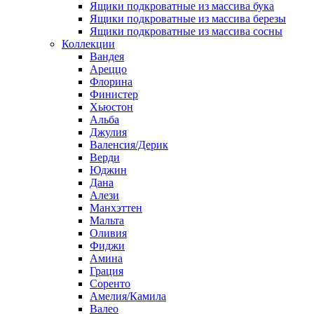
Ящики подкроватные из массива бука
Ящики подкроватные из массива березы
Ящики подкроватные из массива сосны
Коллекции
Вандея
Ареццо
Флорина
Финистер
Хьюстон
Альба
Джулия
Валенсия/Дерик
Верди
Юджин
Дана
Алези
Манхэттен
Мальта
Оливия
Фиджи
Амина
Грация
Соренто
Амелия/Камила
Валео