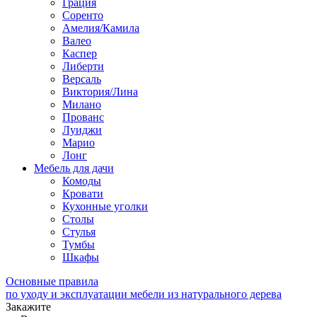
Грация
Соренто
Амелия/Камила
Валео
Каспер
Либерти
Версаль
Виктория/Лина
Милано
Прованс
Луиджи
Марио
Лонг
Мебель для дачи
Комоды
Кровати
Кухонные уголки
Столы
Стулья
Тумбы
Шкафы
Основные правила
по уходу и эксплуатации мебели из натурального дерева
Закажите