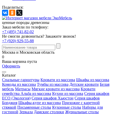
Поделиться:
ценные породы древесины
Заказ мебели по телефону:
+7 (495) 741-82-02
Не смогли дозвониться?
Закажите звонок!
+7 (920) 929-55-88
Москва и Московская область
0
Ваша корзина пуста
Оформить
Каталог
Спальные гарнитуры
Кровати из массива
Шкафы из массива
Комоды из массива
Тумбы из массива
Детские кровати
Белая
мебель
Матрасы
Мягкие кровати из массива
Кровати
семейства Альба из массива
Кухни из массива
Серия шкафов
ECO (Экология)
Серия шкафов Хьюстон
Серия шкафов
Борджия
Шкафы-купе из массива
Прихожие с каретной
стяжкой
Письменные столы
Кухонные столы
Наборы для
гостиной
Зеркала
Дамские столики
Журнальные столы