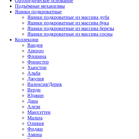
Ортопедическое основание
Подъёмные механизмы
Ящики подкроватные
Ящики подкроватные из массива дуба
Ящики подкроватные из массива бука
Ящики подкроватные из массива березы
Ящики подкроватные из массива сосны
Коллекции
Вандея
Ареццо
Флорина
Финистер
Хьюстон
Альба
Джулия
Валенсия/Дерик
Верди
Юджин
Дана
Алези
Манхэттен
Мальта
Оливия
Фиджи
Амина