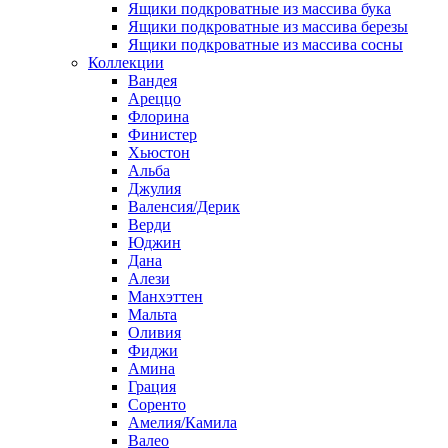
Ящики подкроватные из массива бука
Ящики подкроватные из массива березы
Ящики подкроватные из массива сосны
Коллекции
Вандея
Ареццо
Флорина
Финистер
Хьюстон
Альба
Джулия
Валенсия/Дерик
Верди
Юджин
Дана
Алези
Манхэттен
Мальта
Оливия
Фиджи
Амина
Грация
Соренто
Амелия/Камила
Валео