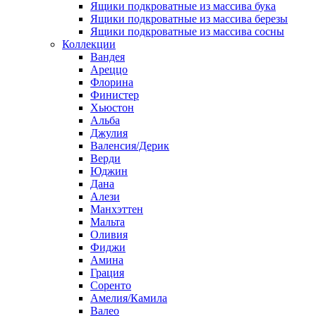
Ящики подкроватные из массива бука
Ящики подкроватные из массива березы
Ящики подкроватные из массива сосны
Коллекции
Вандея
Ареццо
Флорина
Финистер
Хьюстон
Альба
Джулия
Валенсия/Дерик
Верди
Юджин
Дана
Алези
Манхэттен
Мальта
Оливия
Фиджи
Амина
Грация
Соренто
Амелия/Камила
Валео