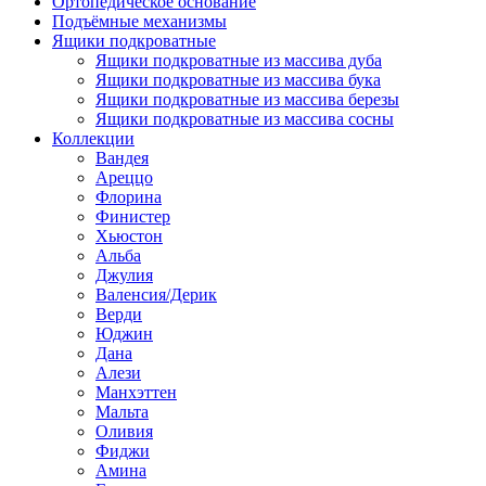
Ортопедическое основание
Подъёмные механизмы
Ящики подкроватные
Ящики подкроватные из массива дуба
Ящики подкроватные из массива бука
Ящики подкроватные из массива березы
Ящики подкроватные из массива сосны
Коллекции
Вандея
Ареццо
Флорина
Финистер
Хьюстон
Альба
Джулия
Валенсия/Дерик
Верди
Юджин
Дана
Алези
Манхэттен
Мальта
Оливия
Фиджи
Амина