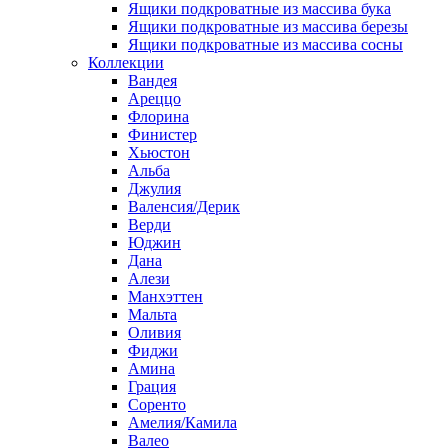
Ящики подкроватные из массива бука
Ящики подкроватные из массива березы
Ящики подкроватные из массива сосны
Коллекции
Вандея
Ареццо
Флорина
Финистер
Хьюстон
Альба
Джулия
Валенсия/Дерик
Верди
Юджин
Дана
Алези
Манхэттен
Мальта
Оливия
Фиджи
Амина
Грация
Соренто
Амелия/Камила
Валео