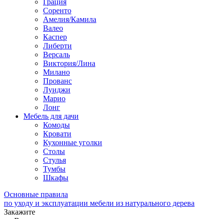
Грация
Соренто
Амелия/Камила
Валео
Каспер
Либерти
Версаль
Виктория/Лина
Милано
Прованс
Луиджи
Марио
Лонг
Мебель для дачи
Комоды
Кровати
Кухонные уголки
Столы
Стулья
Тумбы
Шкафы
Основные правила
по уходу и эксплуатации мебели из натурального дерева
Закажите