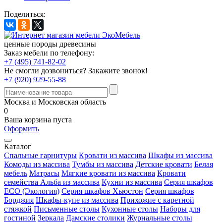
Поделиться:
ценные породы древесины
Заказ мебели по телефону:
+7 (495) 741-82-02
Не смогли дозвониться?
Закажите звонок!
+7 (920) 929-55-88
Москва и Московская область
0
Ваша корзина пуста
Оформить
Каталог
Спальные гарнитуры
Кровати из массива
Шкафы из массива
Комоды из массива
Тумбы из массива
Детские кровати
Белая
мебель
Матрасы
Мягкие кровати из массива
Кровати
семейства Альба из массива
Кухни из массива
Серия шкафов
ECO (Экология)
Серия шкафов Хьюстон
Серия шкафов
Борджия
Шкафы-купе из массива
Прихожие с каретной
стяжкой
Письменные столы
Кухонные столы
Наборы для
гостиной
Зеркала
Дамские столики
Журнальные столы