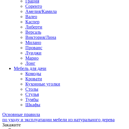
Грация
Соренто
Амелия/Камила
Валео
Каспер
Либерти
Версаль
Виктория/Лина
Милано
Прованс
Луиджи
Марио
Лонг
Мебель для дачи
Комоды
Кровати
Кухонные уголки
Столы
Стулья
Тумбы
Шкафы
Основные правила
по уходу и эксплуатации мебели из натурального дерева
Закажите