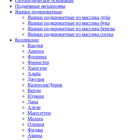
Ортопедическое основание
Подъёмные механизмы
Ящики подкроватные
Ящики подкроватные из массива дуба
Ящики подкроватные из массива бука
Ящики подкроватные из массива березы
Ящики подкроватные из массива сосны
Коллекции
Вандея
Ареццо
Флорина
Финистер
Хьюстон
Альба
Джулия
Валенсия/Дерик
Верди
Юджин
Дана
Алези
Манхэттен
Мальта
Оливия
Фиджи
Амина