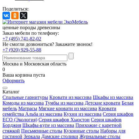
Поделиться:
ценные породы древесины
Заказ мебели по телефону:
+7 (495) 741-82-02
Не смогли дозвониться?
Закажите звонок!
+7 (920) 929-55-88
Москва и Московская область
0
Ваша корзина пуста
Оформить
Каталог
Спальные гарнитуры
Кровати из массива
Шкафы из массива
Комоды из массива
Тумбы из массива
Детские кровати
Белая
мебель
Матрасы
Мягкие кровати из массива
Кровати
семейства Альба из массива
Кухни из массива
Серия шкафов
ECO (Экология)
Серия шкафов Хьюстон
Серия шкафов
Борджия
Шкафы-купе из массива
Прихожие с каретной
стяжкой
Письменные столы
Кухонные столы
Наборы для
гостиной
Зеркала
Дамские столики
Журнальные столы