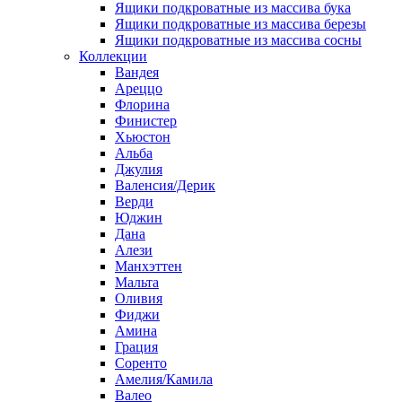
Ящики подкроватные из массива бука
Ящики подкроватные из массива березы
Ящики подкроватные из массива сосны
Коллекции
Вандея
Ареццо
Флорина
Финистер
Хьюстон
Альба
Джулия
Валенсия/Дерик
Верди
Юджин
Дана
Алези
Манхэттен
Мальта
Оливия
Фиджи
Амина
Грация
Соренто
Амелия/Камила
Валео