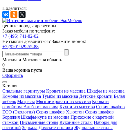
Поделиться:
ценные породы древесины
Заказ мебели по телефону:
+7 (495) 741-82-02
Не смогли дозвониться?
Закажите звонок!
+7 (920) 929-55-88
Москва и Московская область
0
Ваша корзина пуста
Оформить
Каталог
Спальные гарнитуры
Кровати из массива
Шкафы из массива
Комоды из массива
Тумбы из массива
Детские кровати
Белая
мебель
Матрасы
Мягкие кровати из массива
Кровати
семейства Альба из массива
Кухни из массива
Серия шкафов
ECO (Экология)
Серия шкафов Хьюстон
Серия шкафов
Борджия
Шкафы-купе из массива
Прихожие с каретной
стяжкой
Письменные столы
Кухонные столы
Наборы для
гостиной
Зеркала
Дамские столики
Журнальные столы