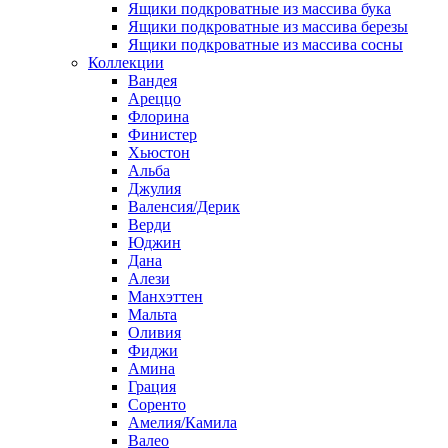
Ящики подкроватные из массива бука
Ящики подкроватные из массива березы
Ящики подкроватные из массива сосны
Коллекции
Вандея
Ареццо
Флорина
Финистер
Хьюстон
Альба
Джулия
Валенсия/Дерик
Верди
Юджин
Дана
Алези
Манхэттен
Мальта
Оливия
Фиджи
Амина
Грация
Соренто
Амелия/Камила
Валео