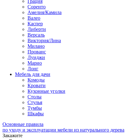
Грация
Соренто
Амелия/Камила
Валео
Каспер
Либерти
Версаль
Виктория/Лина
Милано
Прованс
Луиджи
Марио
Лонг
Мебель для дачи
Комоды
Кровати
Кухонные уголки
Столы
Стулья
Тумбы
Шкафы
Основные правила
по уходу и эксплуатации мебели из натурального дерева
Закажите