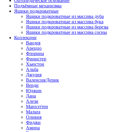
Ортопедическое основание
Подъёмные механизмы
Ящики подкроватные
Ящики подкроватные из массива дуба
Ящики подкроватные из массива бука
Ящики подкроватные из массива березы
Ящики подкроватные из массива сосны
Коллекции
Вандея
Ареццо
Флорина
Финистер
Хьюстон
Альба
Джулия
Валенсия/Дерик
Верди
Юджин
Дана
Алези
Манхэттен
Мальта
Оливия
Фиджи
Амина