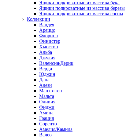
Ящики подкроватные из массива бука
Ящики подкроватные из массива березы
Ящики подкроватные из массива сосны
Коллекции
Вандея
Ареццо
Флорина
Финистер
Хьюстон
Альба
Джулия
Валенсия/Дерик
Верди
Юджин
Дана
Алези
Манхэттен
Мальта
Оливия
Фиджи
Амина
Грация
Соренто
Амелия/Камила
Валео