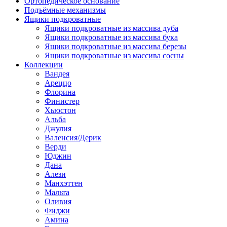
Ортопедическое основание
Подъёмные механизмы
Ящики подкроватные
Ящики подкроватные из массива дуба
Ящики подкроватные из массива бука
Ящики подкроватные из массива березы
Ящики подкроватные из массива сосны
Коллекции
Вандея
Ареццо
Флорина
Финистер
Хьюстон
Альба
Джулия
Валенсия/Дерик
Верди
Юджин
Дана
Алези
Манхэттен
Мальта
Оливия
Фиджи
Амина