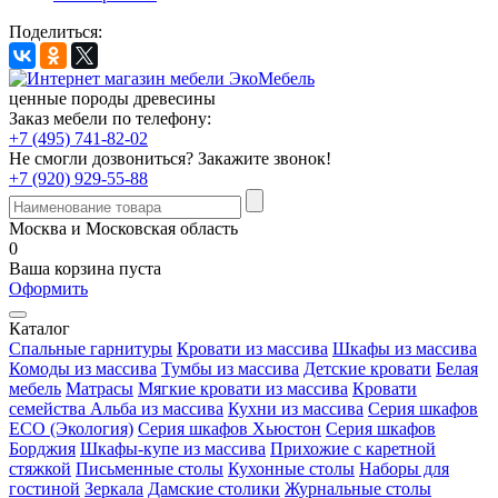
Поделиться:
ценные породы древесины
Заказ мебели по телефону:
+7 (495) 741-82-02
Не смогли дозвониться?
Закажите звонок!
+7 (920) 929-55-88
Москва и Московская область
0
Ваша корзина пуста
Оформить
Каталог
Спальные гарнитуры
Кровати из массива
Шкафы из массива
Комоды из массива
Тумбы из массива
Детские кровати
Белая
мебель
Матрасы
Мягкие кровати из массива
Кровати
семейства Альба из массива
Кухни из массива
Серия шкафов
ECO (Экология)
Серия шкафов Хьюстон
Серия шкафов
Борджия
Шкафы-купе из массива
Прихожие с каретной
стяжкой
Письменные столы
Кухонные столы
Наборы для
гостиной
Зеркала
Дамские столики
Журнальные столы