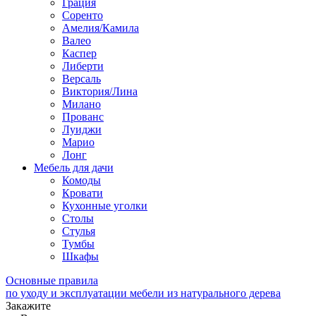
Грация
Соренто
Амелия/Камила
Валео
Каспер
Либерти
Версаль
Виктория/Лина
Милано
Прованс
Луиджи
Марио
Лонг
Мебель для дачи
Комоды
Кровати
Кухонные уголки
Столы
Стулья
Тумбы
Шкафы
Основные правила
по уходу и эксплуатации мебели из натурального дерева
Закажите