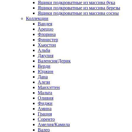
Ящики подкроватные из массива бука
Ящики подкроватные из массива березы
Ящики подкроватные из массива сосны
Коллекции
Вандея
Ареццо
Флорина
Финистер
Хьюстон
Альба
Джулия
Валенсия/Дерик
Верди
Юджин
Дана
Алези
Манхэттен
Мальта
Оливия
Фиджи
Амина
Грация
Соренто
Амелия/Камила
Валео