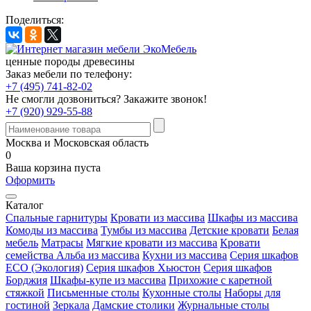
Поделиться:
ценные породы древесины
Заказ мебели по телефону:
+7 (495) 741-82-02
Не смогли дозвониться?
Закажите звонок!
+7 (920) 929-55-88
Москва и Московская область
0
Ваша корзина пуста
Оформить
Каталог
Спальные гарнитуры
Кровати из массива
Шкафы из массива
Комоды из массива
Тумбы из массива
Детские кровати
Белая
мебель
Матрасы
Мягкие кровати из массива
Кровати
семейства Альба из массива
Кухни из массива
Серия шкафов
ECO (Экология)
Серия шкафов Хьюстон
Серия шкафов
Борджия
Шкафы-купе из массива
Прихожие с каретной
стяжкой
Письменные столы
Кухонные столы
Наборы для
гостиной
Зеркала
Дамские столики
Журнальные столы