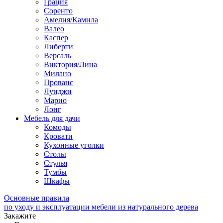
Грация
Соренто
Амелия/Камила
Валео
Каспер
Либерти
Версаль
Виктория/Лина
Милано
Прованс
Луиджи
Марио
Лонг
Мебель для дачи
Комоды
Кровати
Кухонные уголки
Столы
Стулья
Тумбы
Шкафы
Основные правила
по уходу и эксплуатации мебели из натурального дерева
Закажите