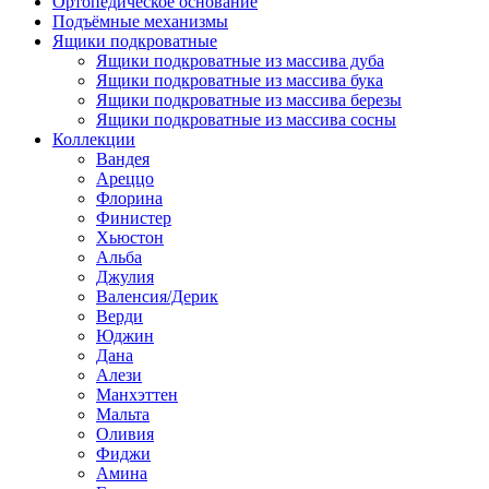
Ортопедическое основание
Подъёмные механизмы
Ящики подкроватные
Ящики подкроватные из массива дуба
Ящики подкроватные из массива бука
Ящики подкроватные из массива березы
Ящики подкроватные из массива сосны
Коллекции
Вандея
Ареццо
Флорина
Финистер
Хьюстон
Альба
Джулия
Валенсия/Дерик
Верди
Юджин
Дана
Алези
Манхэттен
Мальта
Оливия
Фиджи
Амина