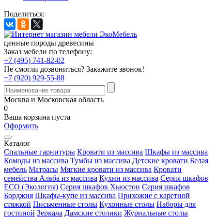
Поделиться:
ценные породы древесины
Заказ мебели по телефону:
+7 (495) 741-82-02
Не смогли дозвониться?
Закажите звонок!
+7 (920) 929-55-88
Москва и Московская область
0
Ваша корзина пуста
Оформить
Каталог
Спальные гарнитуры
Кровати из массива
Шкафы из массива
Комоды из массива
Тумбы из массива
Детские кровати
Белая
мебель
Матрасы
Мягкие кровати из массива
Кровати
семейства Альба из массива
Кухни из массива
Серия шкафов
ECO (Экология)
Серия шкафов Хьюстон
Серия шкафов
Борджия
Шкафы-купе из массива
Прихожие с каретной
стяжкой
Письменные столы
Кухонные столы
Наборы для
гостиной
Зеркала
Дамские столики
Журнальные столы