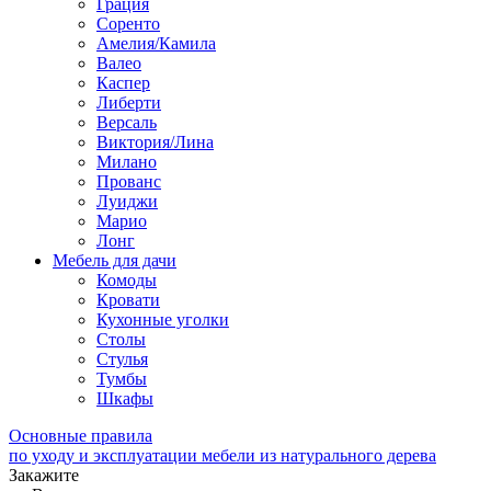
Грация
Соренто
Амелия/Камила
Валео
Каспер
Либерти
Версаль
Виктория/Лина
Милано
Прованс
Луиджи
Марио
Лонг
Мебель для дачи
Комоды
Кровати
Кухонные уголки
Столы
Стулья
Тумбы
Шкафы
Основные правила
по уходу и эксплуатации мебели из натурального дерева
Закажите