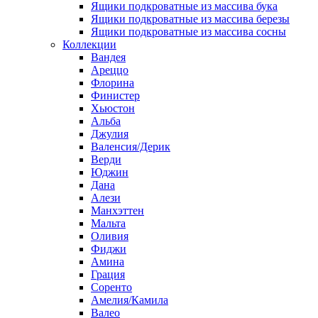
Ящики подкроватные из массива бука
Ящики подкроватные из массива березы
Ящики подкроватные из массива сосны
Коллекции
Вандея
Ареццо
Флорина
Финистер
Хьюстон
Альба
Джулия
Валенсия/Дерик
Верди
Юджин
Дана
Алези
Манхэттен
Мальта
Оливия
Фиджи
Амина
Грация
Соренто
Амелия/Камила
Валео