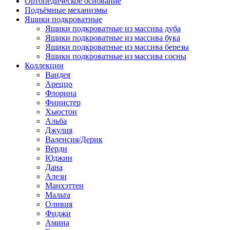
Ортопедическое основание
Подъёмные механизмы
Ящики подкроватные
Ящики подкроватные из массива дуба
Ящики подкроватные из массива бука
Ящики подкроватные из массива березы
Ящики подкроватные из массива сосны
Коллекции
Вандея
Ареццо
Флорина
Финистер
Хьюстон
Альба
Джулия
Валенсия/Дерик
Верди
Юджин
Дана
Алези
Манхэттен
Мальта
Оливия
Фиджи
Амина