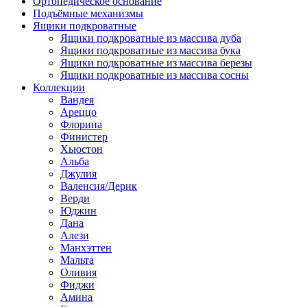
Ортопедическое основание
Подъёмные механизмы
Ящики подкроватные
Ящики подкроватные из массива дуба
Ящики подкроватные из массива бука
Ящики подкроватные из массива березы
Ящики подкроватные из массива сосны
Коллекции
Вандея
Ареццо
Флорина
Финистер
Хьюстон
Альба
Джулия
Валенсия/Дерик
Верди
Юджин
Дана
Алези
Манхэттен
Мальта
Оливия
Фиджи
Амина