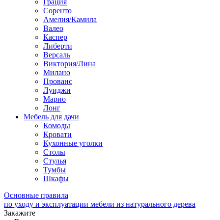
Грация
Соренто
Амелия/Камила
Валео
Каспер
Либерти
Версаль
Виктория/Лина
Милано
Прованс
Луиджи
Марио
Лонг
Мебель для дачи
Комоды
Кровати
Кухонные уголки
Столы
Стулья
Тумбы
Шкафы
Основные правила
по уходу и эксплуатации мебели из натурального дерева
Закажите