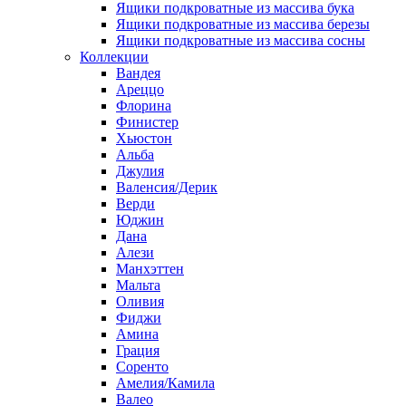
Ящики подкроватные из массива бука
Ящики подкроватные из массива березы
Ящики подкроватные из массива сосны
Коллекции
Вандея
Ареццо
Флорина
Финистер
Хьюстон
Альба
Джулия
Валенсия/Дерик
Верди
Юджин
Дана
Алези
Манхэттен
Мальта
Оливия
Фиджи
Амина
Грация
Соренто
Амелия/Камила
Валео