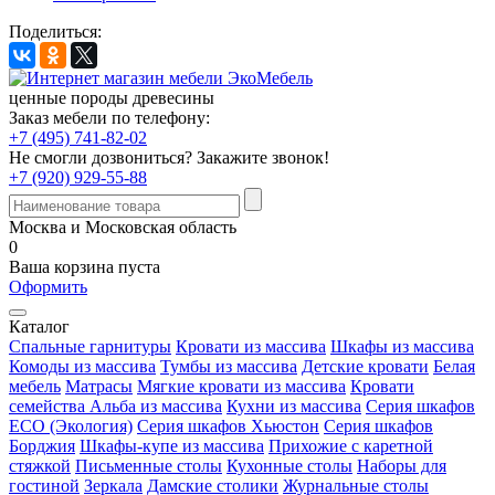
Поделиться:
ценные породы древесины
Заказ мебели по телефону:
+7 (495) 741-82-02
Не смогли дозвониться?
Закажите звонок!
+7 (920) 929-55-88
Москва и Московская область
0
Ваша корзина пуста
Оформить
Каталог
Спальные гарнитуры
Кровати из массива
Шкафы из массива
Комоды из массива
Тумбы из массива
Детские кровати
Белая
мебель
Матрасы
Мягкие кровати из массива
Кровати
семейства Альба из массива
Кухни из массива
Серия шкафов
ECO (Экология)
Серия шкафов Хьюстон
Серия шкафов
Борджия
Шкафы-купе из массива
Прихожие с каретной
стяжкой
Письменные столы
Кухонные столы
Наборы для
гостиной
Зеркала
Дамские столики
Журнальные столы